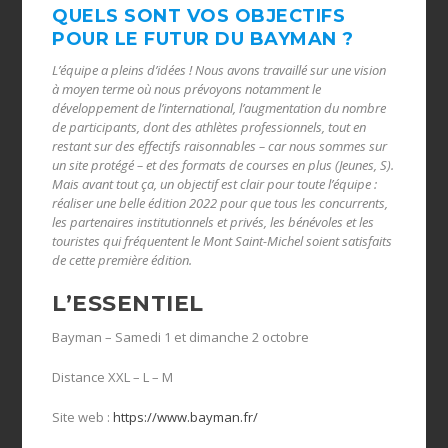
QUELS SONT VOS OBJECTIFS
POUR LE FUTUR DU BAYMAN ?
L’équipe a pleins d’idées ! Nous avons travaillé sur une vision
à moyen terme où nous prévoyons notamment le
développement de l’international, l’augmentation du nombre
de participants, dont des athlètes professionnels, tout en
restant sur des effectifs raisonnables – car nous sommes sur
un site protégé – et des formats de courses en plus (Jeunes, S).
Mais avant tout ça, un objectif est clair pour toute l’équipe :
réaliser une belle édition 2022 pour que tous les concurrents,
les partenaires institutionnels et privés, les bénévoles et les
touristes qui fréquentent le Mont Saint-Michel soient satisfaits
de cette première édition.
L’ESSENTIEL
Bayman – Samedi 1 et dimanche 2 octobre
Distance XXL – L – M
Site web :
https://www.bayman.fr/