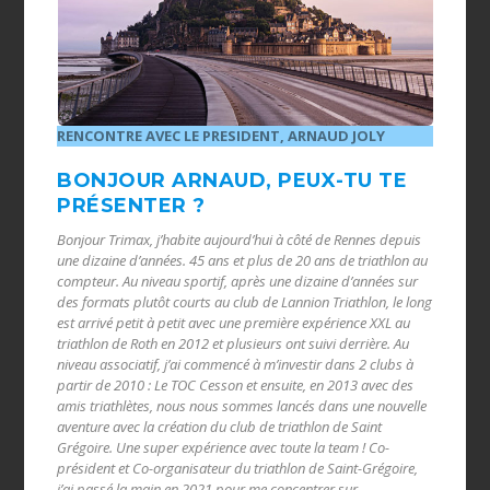
RENCONTRE AVEC LE PRESIDENT, ARNAUD JOLY
BONJOUR ARNAUD, PEUX-TU TE
PRÉSENTER ?
Bonjour Trimax, j’habite aujourd’hui à côté de Rennes depuis
une dizaine d’années. 45 ans et plus de 20 ans de triathlon au
compteur. Au niveau sportif, après une dizaine d’années sur
des formats plutôt courts au club de Lannion Triathlon, le long
est arrivé petit à petit avec une première expérience XXL au
triathlon de Roth en 2012 et plusieurs ont suivi derrière. Au
niveau associatif, j’ai commencé à m’investir dans 2 clubs à
partir de 2010 : Le TOC Cesson et ensuite, en 2013 avec des
amis triathlètes, nous nous sommes lancés dans une nouvelle
aventure avec la création du club de triathlon de Saint
Grégoire. Une super expérience avec toute la team ! Co-
président et Co-organisateur du triathlon de Saint-Grégoire,
j’ai passé la main en 2021 pour me concentrer sur