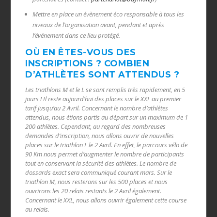
Mettre en place un évènement éco responsable à tous les
niveaux de l’organisation avant, pendant et après
l’événement dans ce lieu protégé.
OÙ EN ÊTES-VOUS DES
INSCRIPTIONS ? COMBIEN
D’ATHLÈTES SONT ATTENDUS ?
Les triathlons M et le L se sont remplis très rapidement, en 5
jours ! Il reste aujourd’hui des places sur le XXL au premier
tarif jusqu’au 2 Avril. Concernant le nombre d’athlètes
attendus, nous étions partis au départ sur un maximum de 1
200 athlètes. Cependant, au regard des nombreuses
demandes d’inscription, nous allons ouvrir de nouvelles
places sur le triathlon L le 2 Avril. En effet, le parcours vélo de
90 Km nous permet d’augmenter le nombre de participants
tout en conservant la sécurité des athlètes. Le nombre de
dossards exact sera communiqué courant mars. Sur le
triathlon M, nous resterons sur les 500 places et nous
ouvrirons les 20 relais restants le 2 Avril également.
Concernant le XXL, nous allons ouvrir également cette course
au relais.