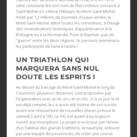
cette commune tire son nom de l’îlot rocheux consacré à
Saint Michel où s’élève l’Abbaye du Mont-Saint-Michel.
Visité par 1,3 millions de touristes chaque année, le
Mont-Saint-Michel attise toutes les convoitises, à l’image
des revendications historiques d’appartenance à la
Bretagne ou à la Normandie. Pour le Bayman, pas de
“guerre” entre les deux régions : le parcours emmènera
les participants de l’une à l’autre !
UN
TRIATHLON QUI
MARQUERA SANS NUL
DOUTE LES ESPRITS !
Au départ du barrage du Mont-Saint-Michel le long du
Couesnon, plusieurs distances sont proposées par
l’organisation avec un M, un L et un XXL. Si à ce jour le M
est déjà complet, le L a aussi été victime de son succès
avant une réouverture de nouvelles places prévue le
samedi 2 avril à 10h. Le XXL est quant à lui toujours
ouvert aux inscriptions. Le projet a vu le jour par l’envie
d’un habitué des grands triathlons, Arnaud Joly, entouré
par une équipe de passionnés, de créer une course