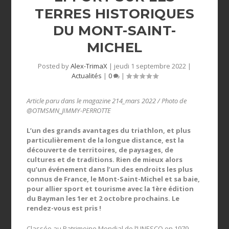
TERRES HISTORIQUES
DU MONT-SAINT-
MICHEL
Posted by
Alex-TrimaX
|
jeudi 1 septembre 2022
|
Actualités
|
0
|
Article paru dans le magazine 214_mars 2022 / Photo de
@OTMSMN_JIMMY-PERROTTE
L’un des grands avantages du triathlon, et plus
particulièrement de la longue distance, est la
découverte de territoires, de paysages, de
cultures et de traditions. Rien de mieux alors
qu’un événement dans l’un des endroits les plus
connus de France, le Mont-Saint-Michel et sa baie,
pour allier sport et tourisme avec la 1ère édition
du Bayman les 1er et 2 octobre prochains. Le
rendez-vous est pris !
Classée au Patrimoine Mondial de l’UNESCO en 1979,