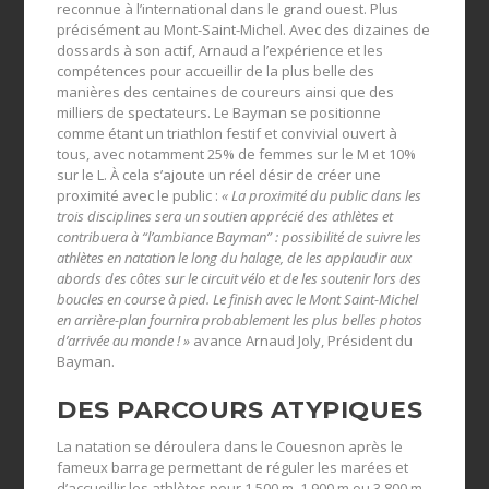
reconnue à l’international dans le grand ouest. Plus
précisément au Mont-Saint-Michel. Avec des dizaines de
dossards à son actif, Arnaud a l’expérience et les
compétences pour accueillir de la plus belle des
manières des centaines de coureurs ainsi que des
milliers de spectateurs. Le Bayman se positionne
comme étant un triathlon festif et convivial ouvert à
tous, avec notamment 25% de femmes sur le M et 10%
sur le L. À cela s’ajoute un réel désir de créer une
proximité avec le public :
« La proximité du public dans les
trois disciplines sera un soutien apprécié des athlètes et
contribuera à “l’ambiance Bayman” : possibilité de suivre les
athlètes en natation le long du halage, de les applaudir aux
abords des côtes sur le circuit vélo et de les soutenir lors des
boucles en course à pied. Le finish avec le Mont Saint-Michel
en arrière-plan fournira probablement les plus belles photos
d’arrivée au monde ! »
avance Arnaud Joly, Président du
Bayman.
DES PARCOURS ATYPIQUES
La natation se déroulera dans le Couesnon après le
fameux barrage permettant de réguler les marées et
d’accueillir les athlètes pour 1 500 m, 1 900 m ou 3 800 m