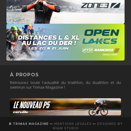
À PROPOS
Retrouvez toute l'actualité du triathlon, du duathlon et du
swimrun sur Trimax Magazine !
© TRIMAX MAGAZINE —
MENTIONS LÉGALES
—
DESIGNED BY
MIAM STUDIO