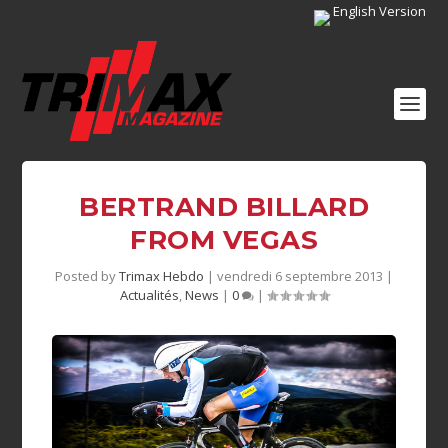
English Version
BERTRAND BILLARD
FROM VEGAS
Posted by
Trimax Hebdo
|
vendredi 6 septembre 2013
|
Actualités
,
News
|
0
|