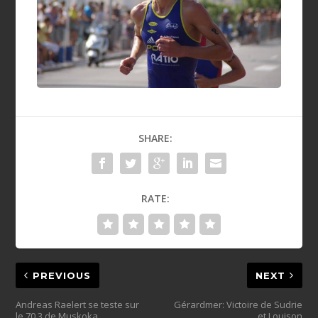
SHARE:
RATE:
PREVIOUS
NEXT
Andreas Raelert se teste sur
Gérardmer: Victoire de Sudrie
le 70.3 de Muskoka
et Louison