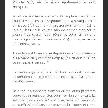
Monde 5i50, où tu étais également le seul
français !
Je termine à une satisfaisante 9
ème
place malgré une
chute à vélo, c’est assez prometteur. La stratégie mise
en place était de monter progressivement en régime
tout au long de la course afin de ne pas terminer la
course trop casser. C’est réussi puisque j’ai fait une
course à pied à très bon niveau (32’47) qui me permet de
remonter 6 places.
Tu es le seul français au départ des championnats
du Monde 70.3, comment expliques-tu cela ? Tu ne
te sens pas trop seul ?
De manière général, le circuit Ironman n’est pas très
reconnu en France, c’est donc encore plus dur pour le
demi Ironman.
En effet, les sponsors français ou les clubs préfèrent
souvent voir leurs athlètes courir sur le sol français. La
visibilité d’un athlète à Gérardmer, Aix-en-Provence ou
encore à l’Alpe d’Huez est souvent plus importante que