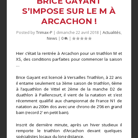
BRICE GAYANT
S’IMPOSE SUR LE M À
ARCACHON !
Posted by
Trimax-P
|
dimanche 22 avril 2018
|
Actualités
,
News
|
0
|
Hier c’était la rentrée à Arcachon pour un triathlon M et
XS, des conditions parfaites pour commencer la saison
…
Brice Gayant est licencié à Versailles Triathlon, à 22 ans
il entame seulement sa 3ème saison de triathlon, 6ème
à l’aquathlon de Vittel et 2ème de la manche D2 de
duathlon à Paillencourt, il vient de la natation et s’est
récemment qualifié aux championnat de France N1 de
natation au 200m dos avec une chrono de 2’06 en grand
bain (record 2′ en petit bain).
Inscrit de dernière minute, après un hiver studieux il
remporte le triathlon d’Arcachon devant quelques
spécialistes locaux du long distance.