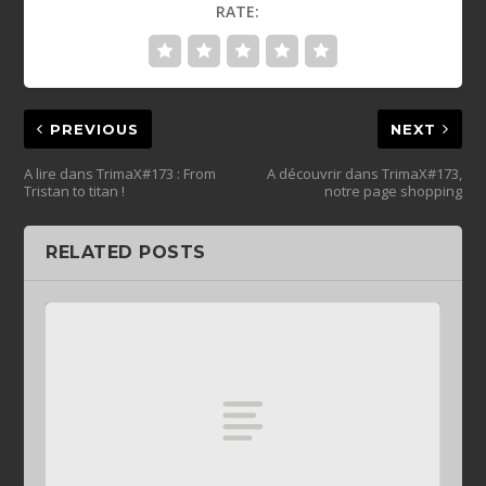
RATE:
PREVIOUS
NEXT
A lire dans TrimaX#173 : From
A découvrir dans TrimaX#173,
Tristan to titan !
notre page shopping
RELATED POSTS