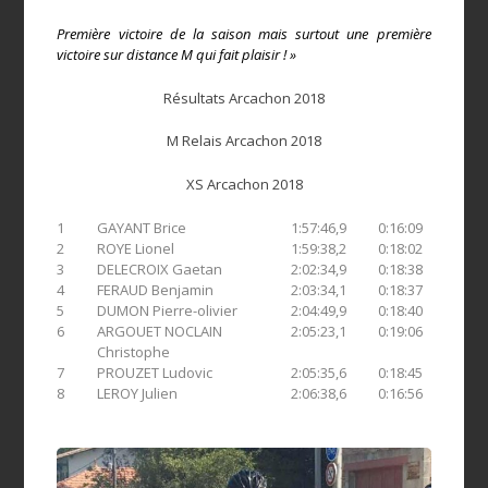
Première victoire de la saison mais surtout une première
victoire sur distance M qui fait plaisir ! »
Résultats Arcachon 2018
M Relais Arcachon 2018
XS Arcachon 2018
1
GAYANT Brice
1:57:46,9
0:16:09
1:0
2
ROYE Lionel
1:59:38,2
0:18:02
1:0
3
DELECROIX Gaetan
2:02:34,9
0:18:38
1:0
4
FERAUD Benjamin
2:03:34,1
0:18:37
1:0
5
DUMON Pierre-olivier
2:04:49,9
0:18:40
1:0
6
ARGOUET NOCLAIN
2:05:23,1
0:19:06
1:0
Christophe
7
PROUZET Ludovic
2:05:35,6
0:18:45
1:0
8
LEROY Julien
2:06:38,6
0:16:56
1:0