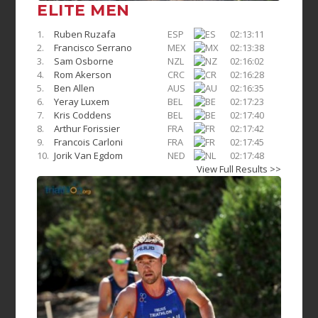
ELITE MEN
1.
Ruben Ruzafa
ESP
02:13:11
2.
Francisco Serrano
MEX
02:13:38
3.
Sam Osborne
NZL
02:16:02
4.
Rom Akerson
CRC
02:16:28
5.
Ben Allen
AUS
02:16:35
6.
Yeray Luxem
BEL
02:17:23
7.
Kris Coddens
BEL
02:17:40
8.
Arthur Forissier
FRA
02:17:42
9.
Francois Carloni
FRA
02:17:45
10.
Jorik Van Egdom
NED
02:17:48
View Full Results >>