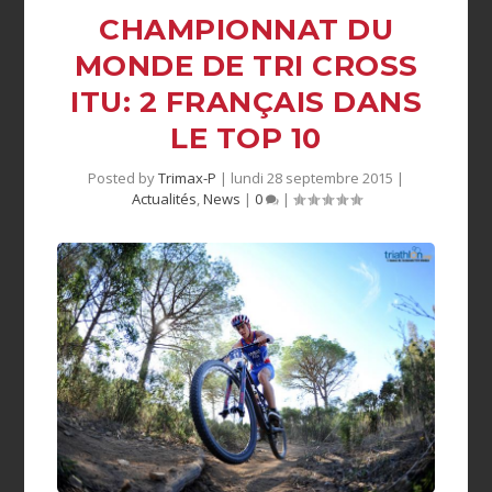
CHAMPIONNAT DU
MONDE DE TRI CROSS
ITU: 2 FRANÇAIS DANS
LE TOP 10
Posted by
Trimax-P
|
lundi 28 septembre 2015
|
Actualités
,
News
|
0
|