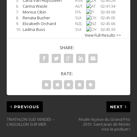
5.
Carla Van Huyssteen
RSA
02:40:26
6.
Carina Wasle
AUT
02:41:34
7.
Monica Cibin
ITA
02:43:06
8.
Renata Bucher
SUI
02:45:05
9.
Elizabeth Orchard
NZL
02:45:06
10.
Ladina Buss
SUI
02:45:30
View Full Results >>
SHARE:
RATE:
PREVIOUS
NEXT
TRIATHLON SUD VENDÉE –
Finale niçoise du Grand Prix
2015: Saint Jean de Monts
vise le podium !