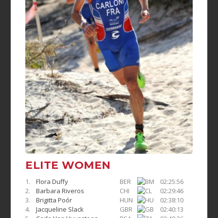
ELITE WOMEN
1.
Flora Duffy
BER
02:25:56
2.
Barbara Riveros
CHI
02:29:46
3.
Brigitta Poór
HUN
02:38:10
4.
Jacqueline Slack
GBR
02:40:13