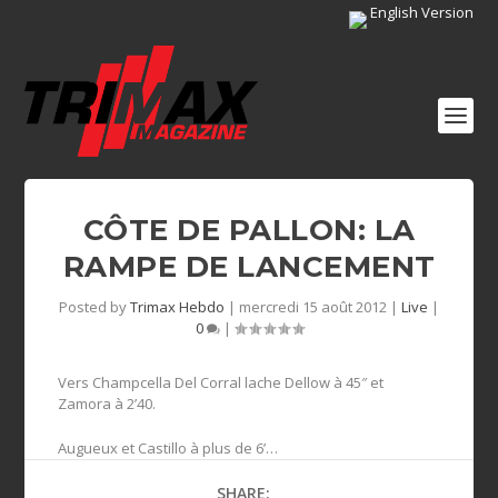
English Version
CÔTE DE PALLON: LA
RAMPE DE LANCEMENT
Posted by
Trimax Hebdo
|
mercredi 15 août 2012
|
Live
|
0
|
Vers Champcella Del Corral lache Dellow à 45″ et
Zamora à 2’40.
Augueux et Castillo à plus de 6’…
SHARE: