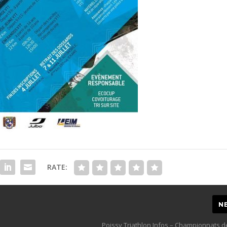
RATE:
N
Poissy Triathlon Infos – Championnats d