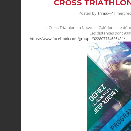
CROSS TRIATHLON
Posted by
Trimax-P
|
mercred
Le Cross Triathlon en Nouvelle Calédonie se déro
Les distances sont 900
https://www.facebook.com/groups/322807734535431/