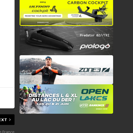
EXT
e France