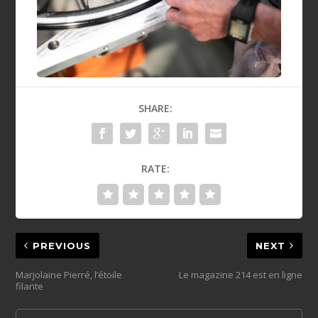
SHARE:
RATE:
PREVIOUS
NEXT
Marjolaine Pierré, l’étoile
Le magazine 214 est en ligne
filante