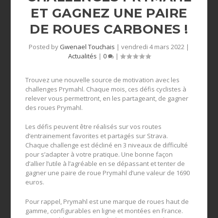
ET GAGNEZ UNE PAIRE
DE ROUES CARBONES !
Posted by
Gwenael Touchais
|
vendredi 4 mars 2022
|
Actualités
|
0
|
Trouvez une nouvelle source de motivation avec les
challenges Prymahl. Chaque mois, ces défis cyclistes à
relever vous permettront, en les partageant, de gagner
des roues Prymahl.
Les défis peuvent être réalisés sur vos routes
d’entrainement favorites et partagés sur Strava.
Chaque challenge est décliné en 3 niveaux de difficulté
pour s’adapter à votre pratique. Une bonne façon
d’allier l’utile à l’agréable en se dépassant et tenter de
gagner une paire de roue Prymahl d’une valeur de 1690
euros.
Pour rappel, Prymahl est une marque de roues haut de
gamme, configurables en ligne et montées en France.