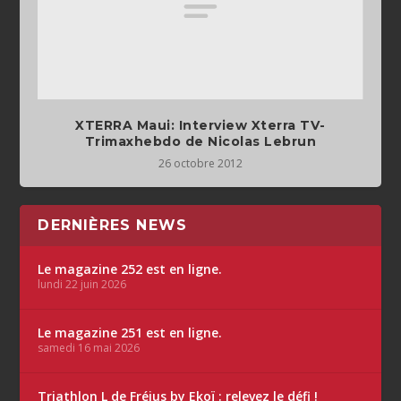
XTERRA Maui: Interview Xterra TV-
Trimaxhebdo de Nicolas Lebrun
26 octobre 2012
DERNIÈRES NEWS
Le magazine 252 est en ligne.
lundi 22 juin 2026
Le magazine 251 est en ligne.
samedi 16 mai 2026
Triathlon L de Fréjus by Ekoï : relevez le défi !