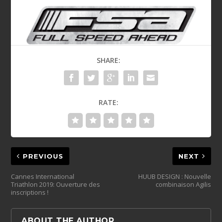
SHARE:
RATE:
PREVIOUS
NEXT
Cannes International
HUUB DESIGN : Nouvelle
Triathlon 2019: Ouverture des
combinaison Agilis
inscriptions !
ABOUT THE AUTHOR