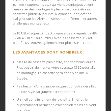
gamme « supercompact » qui vient avantageusement
remplacer des montages triples et se trouve être un
choix très judicieux pour ceux ayant pour objectif de
s’aligner sur les Altriman, Swissman, Inferno … et autres
challenges montagneux !
Le FSA SL-K supercompact propose des braquets de 48-
32 ou 46-30 qui aujourd’hui avec les cassettes 11v (et
bientôt 12v) trouve également leur place sur la route.
LES AVANTAGES SONT NOMBREUX :
l’usage de cassette plus petite, et donc moins lourde.
Plus besoin de monter votre cassette 13-32 pour aller
en montagne. La cassette sera donc bien mieux
étagée.
Pas besoin d’une chappe longue pour votre dérailleur
…. cote style l’argument est imparable !
Un meilleur alignement de la chaîne. En effet, le
supercompact permet de croiser bien moins souvent
la chaîne.