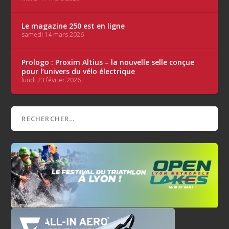
Le magazine 250 est en ligne
samedi 14 mars 2026
Prologo : Proxim Altius – la nouvelle selle conçue
pour l’univers du vélo électrique
lundi 23 février 2026