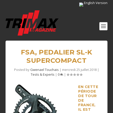
English Version
FSA, PEDALIER SL-K
SUPERCOMPACT
Posted by
Gwenael Touchais
|
mercredi 25 juillet 2018
|
Tests & Experts
|
0
|
EN CETTE
PÉRIODE
DE TOUR
DE
FRANCE,
IL EST