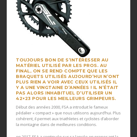
TOUJOURS BON DE S’INTÉRESSER AU
MATÉRIEL UTILISÉ PAR LES PROS. AU
FINAL, ON SE REND COMPTE QUE LES
BRAQUETS UTILISÉS AUJOURD’HUI N’ONT
PLUS RIEN A VOIR AVEC CEUX UTILISÉS IL
Y A UNE VINGTAINE D’ANNÉES ! IL N’ÉTAIT
PAS ALORS INHABITUEL D’UTILISER UN
42×23 POUR LES MEILLEURS GRIMPEURS.
Début des années 2000, FSA a introduit le fameux
pédalier « compact » que nous utilisons aujourd’hui. Plus
cohérent, il permet aux triathletes et cyclistes d’aborder
la montagne dans de meilleures conditions.
en 2017, FSA a continuée sur sa lancée en proposant la