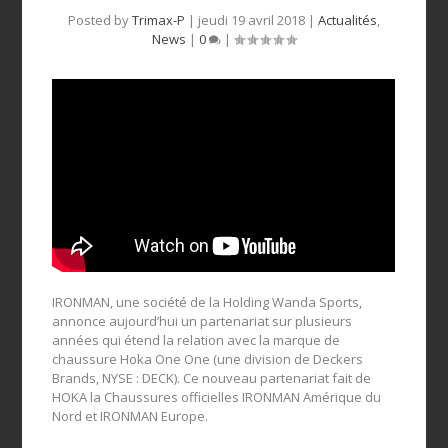
Posted by
Trimax-P
|
jeudi 19 avril 2018
|
Actualités
,
News
|
0
|
IRONMAN, une société de la Holding Wanda Sports,
annonce aujourd’hui un partenariat sur plusieurs
années qui étend la relation avec la marque de
chaussure Hoka One One (une division de Deckers
Brands, NYSE : DECK). Ce nouveau partenariat fait de
HOKA la Chaussures officielles IRONMAN Amérique du
Nord et IRONMAN Europe.