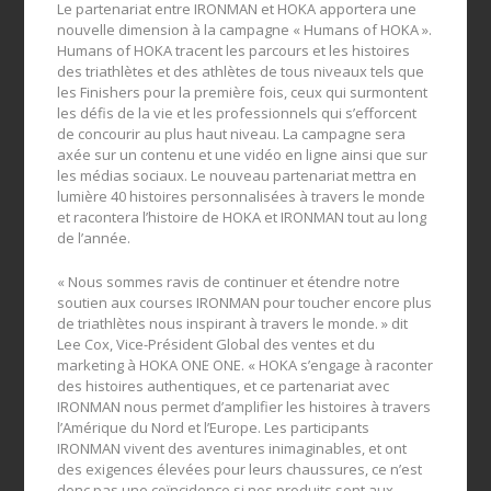
Le partenariat entre IRONMAN et HOKA apportera une
nouvelle dimension à la campagne « Humans of HOKA ».
Humans of HOKA tracent les parcours et les histoires
des triathlètes et des athlètes de tous niveaux tels que
les Finishers pour la première fois, ceux qui surmontent
les défis de la vie et les professionnels qui s’efforcent
de concourir au plus haut niveau. La campagne sera
axée sur un contenu et une vidéo en ligne ainsi que sur
les médias sociaux. Le nouveau partenariat mettra en
lumière 40 histoires personnalisées à travers le monde
et racontera l’histoire de HOKA et IRONMAN tout au long
de l’année.
« Nous sommes ravis de continuer et étendre notre
soutien aux courses IRONMAN pour toucher encore plus
de triathlètes nous inspirant à travers le monde. » dit
Lee Cox, Vice-Président Global des ventes et du
marketing à HOKA ONE ONE. « HOKA s’engage à raconter
des histoires authentiques, et ce partenariat avec
IRONMAN nous permet d’amplifier les histoires à travers
l’Amérique du Nord et l’Europe. Les participants
IRONMAN vivent des aventures inimaginables, et ont
des exigences élevées pour leurs chaussures, ce n’est
donc pas une coïncidence si nos produits sont aux