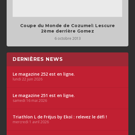
Coupe du Monde de Cozumel: Lescure
2ème derrière Gomez
6 octobre 2013
DERNIÈRES NEWS
Le magazine 252 est en ligne.
lundi 22 juin 2026
Le magazine 251 est en ligne.
samedi 16 mai 2026
Triathlon L de Fréjus by Ekoï : relevez le défi !
mercredi 1 avril 2026