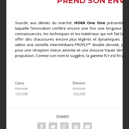
PREND SON ENV
Sourde aux diktats du marché,
HOKA One One
présente sa 
laquelle l’innovation confère encore une fois une longueur d’av
connaissances, les techniques et les matériaux qui ont fait la 
offrir des chaussures encore plus légères et dynamiques. Pou
utilise une semelle intermédiaire PROFLY™ double densité, plu
pour une réception mieux amortie et une mousse haute densité
propulsion. Comme son nom le suggère, la gamme FLY est fin prê
Cavu
Elevon
Homme
Homme
120,00€
160,00€
SHARE: