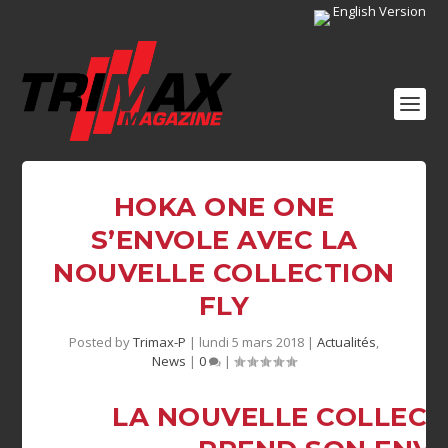
English Version
HOKA ONE ONE
S’ENVOLE AVEC LA
NOUVELLE COLLECTION
FLY
Posted by
Trimax-P
|
lundi 5 mars 2018
|
Actualités
,
News
|
0
|
LA NOUVELLE COLLECT