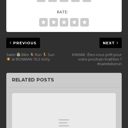
RATE:
PREVIOUS
NEXT
Swim
Bike
Run
Sun
KIWAMI : Êtes-vous prêt pour
at IRONMAN 70.3 Vichy
votre prochain triathlon ?
#swimbikerun
RELATED POSTS