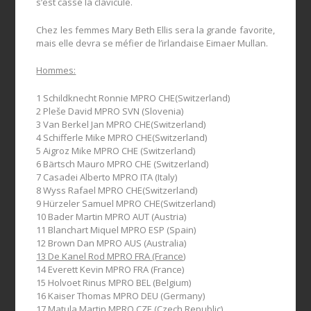
s’est cassé la clavicule.
Chez les femmes Mary Beth Ellis sera la grande favorite,
mais elle devra se méfier de l’irlandaise Eimaer Mullan.
Hommes:
1 Schildknecht Ronnie MPRO CHE(Switzerland)
2 Pleše David MPRO SVN (Slovenia)
3 Van Berkel Jan MPRO CHE(Switzerland)
4 Schifferle Mike MPRO CHE(Switzerland)
5 Aigroz Mike MPRO CHE (Switzerland)
6 Bärtsch Mauro MPRO CHE (Switzerland)
7 Casadei Alberto MPRO ITA (Italy)
8 Wyss Rafael MPRO CHE(Switzerland)
9 Hürzeler Samuel MPRO CHE(Switzerland)
10 Bader Martin MPRO AUT (Austria)
11 Blanchart Miquel MPRO ESP (Spain)
12 Brown Dan MPRO AUS (Australia)
13 De Kanel Rod MPRO FRA (France)
14 Everett Kevin MPRO FRA (France)
15 Holvoet Rinus MPRO BEL (Belgium)
16 Kaiser Thomas MPRO DEU (Germany)
17 Matula Martin MPRO CZE (Czech Republic)