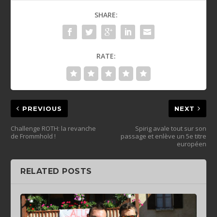
SHARE:
RATE:
PREVIOUS
NEXT
Challenge ROTH: la revanche
Spirig avale tout sur son
de Frommhold !
passage et enlève un 5e titre
européen
RELATED POSTS