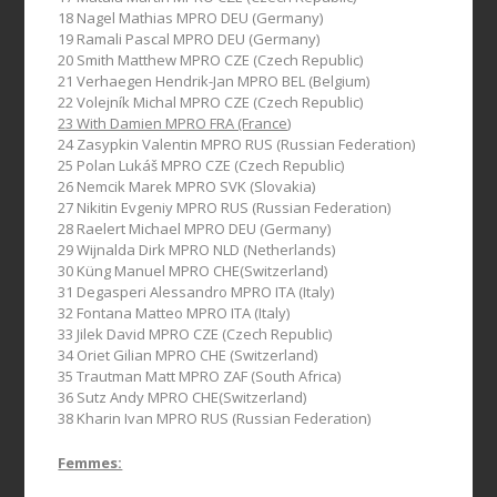
18 Nagel Mathias MPRO DEU (Germany)
19 Ramali Pascal MPRO DEU (Germany)
20 Smith Matthew MPRO CZE (Czech Republic)
21 Verhaegen Hendrik-Jan MPRO BEL (Belgium)
22 Volejník Michal MPRO CZE (Czech Republic)
23 With Damien MPRO FRA (France)
24 Zasypkin Valentin MPRO RUS (Russian Federation)
25 Polan Lukáš MPRO CZE (Czech Republic)
26 Nemcik Marek MPRO SVK (Slovakia)
27 Nikitin Evgeniy MPRO RUS (Russian Federation)
28 Raelert Michael MPRO DEU (Germany)
29 Wijnalda Dirk MPRO NLD (Netherlands)
30 Küng Manuel MPRO CHE(Switzerland)
31 Degasperi Alessandro MPRO ITA (Italy)
32 Fontana Matteo MPRO ITA (Italy)
33 Jilek David MPRO CZE (Czech Republic)
34 Oriet Gilian MPRO CHE (Switzerland)
35 Trautman Matt MPRO ZAF (South Africa)
36 Sutz Andy MPRO CHE(Switzerland)
38 Kharin Ivan MPRO RUS (Russian Federation)
Femmes: