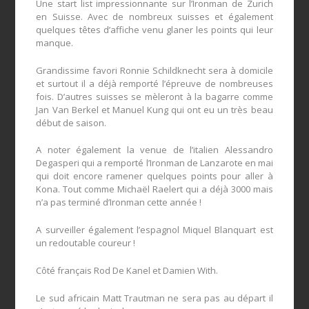
Une start list impressionnante sur l’Ironman de Zurich
en Suisse. Avec de nombreux suisses et également
quelques têtes d’affiche venu glaner les points qui leur
manque.
Grandissime favori Ronnie Schildknecht sera à domicile
et surtout il a déjà remporté l’épreuve de nombreuses
fois. D’autres suisses se mèleront à la bagarre comme
Jan Van Berkel et Manuel Kung qui ont eu un très beau
début de saison.
A noter également la venue de l’italien Alessandro
Degasperi qui a remporté l’Ironman de Lanzarote en mai
qui doit encore ramener quelques points pour aller à
Kona. Tout comme Michaël Raelert qui a déjà 3000 mais
n’a pas terminé d’Ironman cette année !
A surveiller également l’espagnol Miquel Blanquart est
un redoutable coureur !
Côté français Rod De Kanel et Damien With.
Le sud africain Matt Trautman ne sera pas au départ il