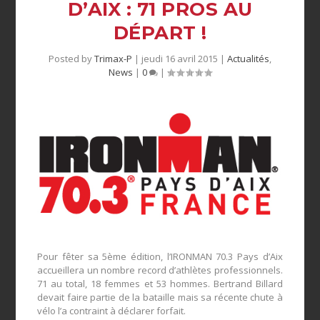
D’AIX : 71 PROS AU
DÉPART !
Posted by
Trimax-P
|
jeudi 16 avril 2015
|
Actualités
,
News
|
0
|
Pour fêter sa 5
ème
édition, l’IRONMAN 70.3 Pays d’Aix
accueillera un nombre record d’athlètes professionnels.
71 au total, 18 femmes et 53 hommes. Bertrand Billard
devait faire partie de la bataille mais sa récente chute à
vélo l’a contraint à déclarer forfait.