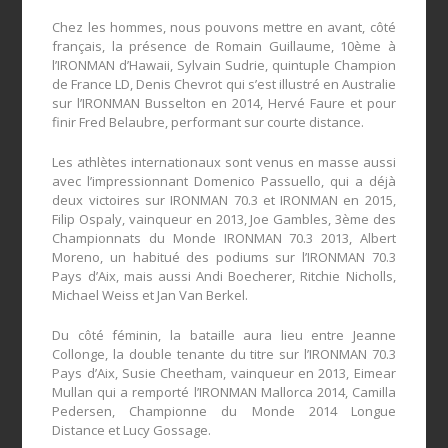
Chez les hommes, nous pouvons mettre en avant, côté
français, la présence de Romain Guillaume, 10
ème
à
l’IRONMAN d’Hawaii, Sylvain Sudrie, quintuple Champion
de France LD, Denis Chevrot qui s’est illustré en Australie
sur l’IRONMAN Busselton en 2014, Hervé Faure et pour
finir Fred Belaubre, performant sur courte distance.
Les athlètes internationaux sont venus en masse aussi
avec l’impressionnant Domenico Passuello, qui a déjà
deux victoires sur IRONMAN 70.3 et IRONMAN en 2015,
Filip Ospaly, vainqueur en 2013, Joe Gambles, 3
ème
des
Championnats du Monde IRONMAN 70.3 2013, Albert
Moreno, un habitué des podiums sur l’IRONMAN 70.3
Pays d’Aix, mais aussi Andi Boecherer, Ritchie Nicholls,
Michael Weiss et Jan Van Berkel.
Du côté féminin, la bataille aura lieu entre Jeanne
Collonge, la double tenante du titre sur l’IRONMAN 70.3
Pays d’Aix, Susie Cheetham, vainqueur en 2013, Eimear
Mullan qui a remporté l’IRONMAN Mallorca 2014, Camilla
Pedersen, Championne du Monde 2014 Longue
Distance et Lucy Gossage.