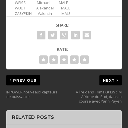
WEISS Michael MALE
WULFF Alexander MALE
ZASYPKIN Valentin MALE
SHARE:
RATE:
PREVIOUS
NEXT
INPOWER nouveaux capteurs
A lire dans TrimaX#139 : IM
de puissance
Afrique du Sud, dans la
course avec Yann Payen
RELATED POSTS