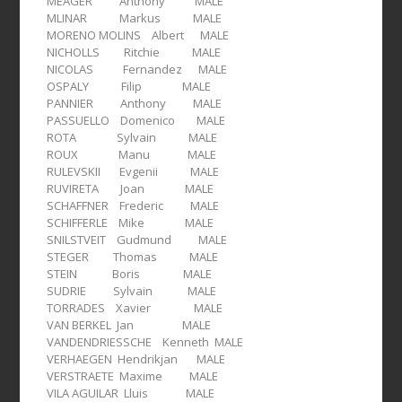
MEAGER Anthony MALE
MLINAR Markus MALE
MORENO MOLINS Albert MALE
NICHOLLS Ritchie MALE
NICOLAS Fernandez MALE
OSPALY Filip MALE
PANNIER Anthony MALE
PASSUELLO Domenico MALE
ROTA Sylvain MALE
ROUX Manu MALE
RULEVSKII Evgenii MALE
RUVIRETA Joan MALE
SCHAFFNER Frederic MALE
SCHIFFERLE Mike MALE
SNILSTVEIT Gudmund MALE
STEGER Thomas MALE
STEIN Boris MALE
SUDRIE Sylvain MALE
TORRADES Xavier MALE
VAN BERKEL Jan MALE
VANDENDRIESSCHE Kenneth MALE
VERHAEGEN Hendrikjan MALE
VERSTRAETE Maxime MALE
VILA AGUILAR Lluis MALE