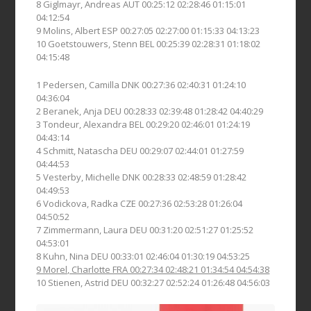
8 Giglmayr, Andreas AUT 00:25:12 02:28:46 01:15:01
04:12:54
9 Molins, Albert ESP 00:27:05 02:27:00 01:15:33 04:13:23
10 Goetstouwers, Stenn BEL 00:25:39 02:28:31 01:18:02
04:15:48
1 Pedersen, Camilla DNK 00:27:36 02:40:31 01:24:10
04:36:04
2 Beranek, Anja DEU 00:28:33 02:39:48 01:28:42 04:40:29
3 Tondeur, Alexandra BEL 00:29:20 02:46:01 01:24:19
04:43:14
4 Schmitt, Natascha DEU 00:29:07 02:44:01 01:27:59
04:44:53
5 Vesterby, Michelle DNK 00:28:33 02:48:59 01:28:42
04:49:53
6 Vodickova, Radka CZE 00:27:36 02:53:28 01:26:04
04:50:52
7 Zimmermann, Laura DEU 00:31:20 02:51:27 01:25:52
04:53:01
8 Kuhn, Nina DEU 00:33:01 02:46:04 01:30:19 04:53:25
9 Morel, Charlotte FRA 00:27:34 02:48:21 01:34:54 04:54:38
10 Stienen, Astrid DEU 00:32:27 02:52:24 01:26:48 04:56:03