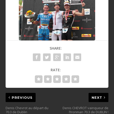
SHARE:
RATE:
PREVIOUS
NEXT
Denis Chevrot au départ du
Denis CHEVROT vainqueur de
70.3 de Dublin