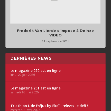
Frederik Van Lierde s’impose à Deinze
VIDEO
11 septembre 2013
DERNIÈRES NEWS
Le magazine 252 est en ligne.
lundi 22 juin 2026
Le magazine 251 est en ligne.
samedi 16 mai 2026
Triathlon L de Fréjus by Ekoï : relevez le défi !
mercredi 1 avril 2026