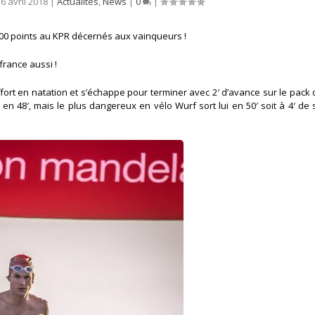
16 avril 2018
|
Actualités
,
News
|
0
|
00 points au KPR décernés aux vainqueurs !
rance aussi !
effort en natation et s’échappe pour terminer avec 2′ d’avance sur le pack
nt en 48′, mais le plus dangereux en vélo Wurf sort lui en 50′ soit à 4′ de