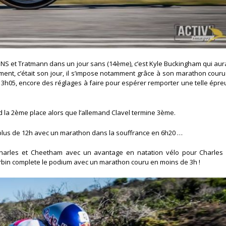
DNS et Tratmann dans un jour sans (14ème), c’est Kyle Buckingham qui aur
ement, c’était son jour, il s’impose notamment grâce à son marathon cour
 3h05, encore des réglages à faire pour espérer remporter une telle épr
d la 2ème place alors que l’allemand Clavel termine 3ème.
plus de 12h avec un marathon dans la souffrance en 6h20 …
 Charles et Cheetham avec un avantage en natation vélo pour Charles 
Corbin complete le podium avec un marathon couru en moins de 3h !