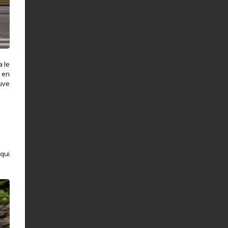
a le
u en
euve
qui