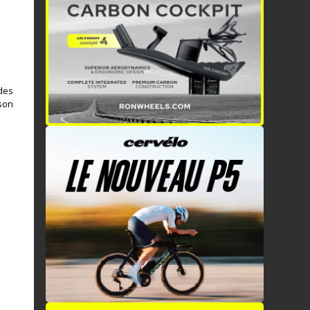
 des
 son