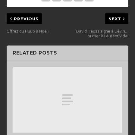
PREVIOUS
NEXT
Offrez du Huub à Noël !
David Hauss signe à Liévin…
si cher à Laurent Vidal
RELATED POSTS