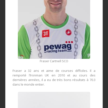
Fraser Cartnell SCO
Fraser
a 32 ans
et aime
de courses
difficiles
.
Il
a
remporté
l’Ironman
UK
en 2010 et
au cours des
dernières années, il
a eu
de très bons résultats
à
70.3
dans le monde entier
.