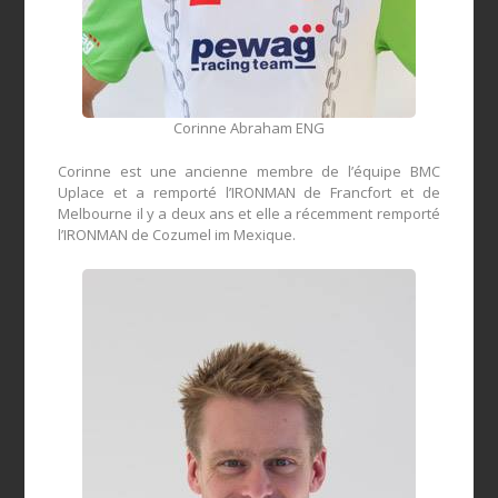
Corinne Abraham ENG
Corinne
es
t une ancienne
membre de l’équipe
BMC
Uplace
et a remporté
l’
IRONMAN
de Francfort
et
de
Melbourne
il y a deux ans
et
elle
a récemment remporté
l’
IRONMAN
de Cozumel
im
Mexique.