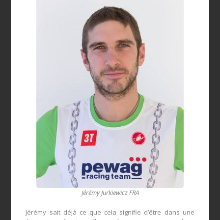
Jérémy Jurkiewicz FRA
Jérémy
sait déjà ce que
cela signifie d’être
dans une