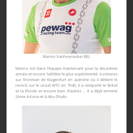
Marino Vanhoenacker BEL
Marino
est
dans l’
équipe maintenant
pour la deuxième
année
et
encore
l’athlète
le plus
expérimenté
. 6 victoires
sur l’Ironman de Klagenfurt en autriche où il détient le
record sur le circuit WTC en 7h45, il a remporté le Brésil
et la Floride et encore bien d’autres … Il a déjà terminé
2ème à Kona et à Abu Dhabi.