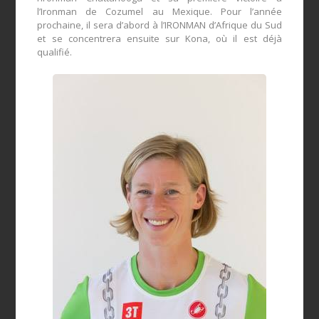
l’Ironman
de Cozumel
au Mexique
.
Pour
l’
année
prochaine, il
sera
d’abord
à l’
IRONMAN d’
Afrique du Sud
et se concentrera ensuite sur
Kona
,
où il
est
déjà
qualifié
.