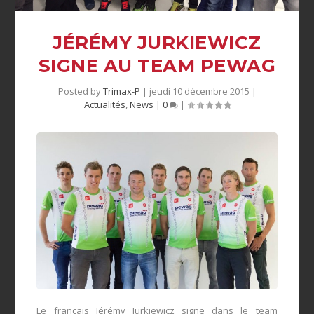
JÉRÉMY JURKIEWICZ
SIGNE AU TEAM PEWAG
Posted by
Trimax-P
|
jeudi 10 décembre 2015
|
Actualités
,
News
|
0
|
Le français Jérémy Jurkiewicz signe dans le team