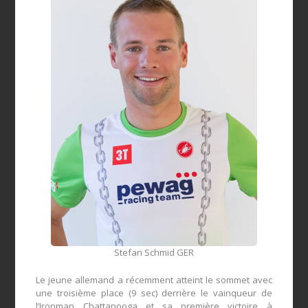
Stefan Schmid GER
Le
jeune
allemand
a récemment
atteint le sommet
avec
une troisième place
(
9 sec)
derrière le vainqueur
de
l’Ironman
Chattanooga
et
sa première victoire
à