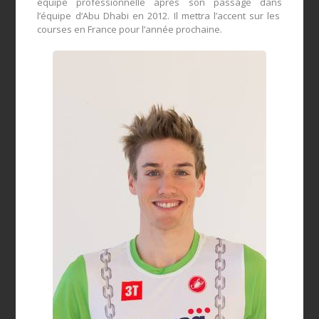
équipe professionnelle
après son passage dans
l’équipe
d’Abu Dhabi
en 2012.
Il mettra l’
accent sur
les
courses
en France
pour l’
année prochaine.