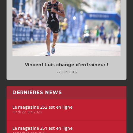
Vincent Luis change d’entraîneur !
27 juin 2018
DERNIÈRES NEWS
Le magazine 252 est en ligne.
lundi 22 juin 2026
Le magazine 251 est en ligne.