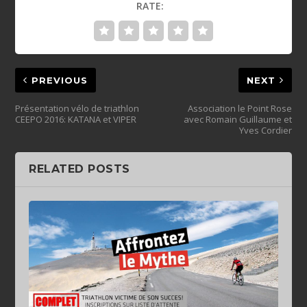
RATE:
PREVIOUS
NEXT
Présentation vélo de triathlon
Association le Point Rose
CEEPO 2016: KATANA et VIPER
avec Romain Guillaume et
Yves Cordier
RELATED POSTS