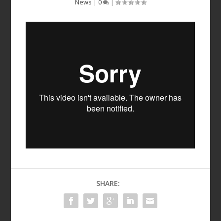
News
|
0
|
SHARE: