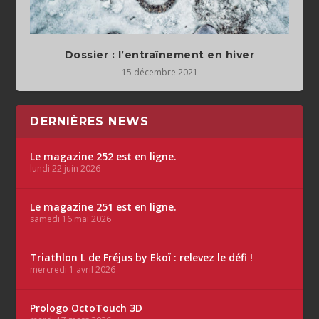
Dossier : l’entraînement en hiver
15 décembre 2021
DERNIÈRES NEWS
Le magazine 252 est en ligne.
lundi 22 juin 2026
Le magazine 251 est en ligne.
samedi 16 mai 2026
Triathlon L de Fréjus by Ekoï : relevez le défi !
mercredi 1 avril 2026
Prologo OctoTouch 3D