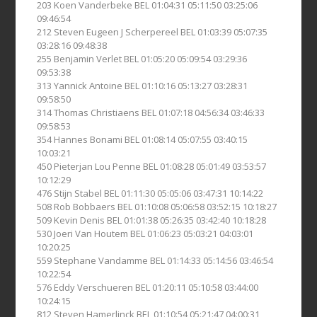
203 Koen Vanderbeke BEL 01:04:31 05:11:50 03:25:06
09:46:54
212 Steven Eugeen J Scherpereel BEL 01:03:39 05:07:35
03:28:16 09:48:38
255 Benjamin Verlet BEL 01:05:20 05:09:54 03:29:36
09:53:38
313 Yannick Antoine BEL 01:10:16 05:13:27 03:28:31
09:58:50
314 Thomas Christiaens BEL 01:07:18 04:56:34 03:46:33
09:58:53
354 Hannes Bonami BEL 01:08:14 05:07:55 03:40:15
10:03:21
450 Pieterjan Lou Penne BEL 01:08:28 05:01:49 03:53:57
10:12:29
476 Stijn Stabel BEL 01:11:30 05:05:06 03:47:31 10:14:22
508 Rob Bobbaers BEL 01:10:08 05:06:58 03:52:15 10:18:27
509 Kevin Denis BEL 01:01:38 05:26:35 03:42:40 10:18:28
530 Joeri Van Houtem BEL 01:06:23 05:03:21 04:03:01
10:20:25
559 Stephane Vandamme BEL 01:14:33 05:14:56 03:46:54
10:22:54
576 Eddy Verschueren BEL 01:20:11 05:10:58 03:44:00
10:24:15
812 Steven Hamerlinck BEL 01:10:54 05:21:47 04:00:31