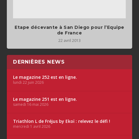
Etape décevante à San Diego pour l’Equipe
de France
22 avril 2013
DERNIÈRES NEWS
Le magazine 252 est en ligne.
lundi 22 juin 2026
Le magazine 251 est en ligne.
samedi 16 mai 2026
Triathlon L de Fréjus by Ekoï : relevez le défi !
mercredi 1 avril 2026