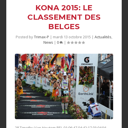
KONA 2015: LE
CLASSEMENT DES
BELGES
Posted by
Trimax-P
|
mardi 13 octobre 2015
|
Actualités
,
News
|
0
|
28 Timothy Van Houtem BEL 01:06:47 04:42:17 03:04:56