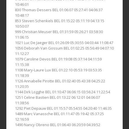
10:46:01
830 Thomas Dessers BEL 01:06:07 05:27:41 04:06:37
10:48:17
853 Steven Schenkels BEL 01:15:22 05:11:19 04:13:15
10:50:07
999 Christian Meuser BEL 01:31:59 05:26:21 03:58:30
11:06:15
1021 Luc De Jaeger BEL 01:26:09 05:30:55 04:03:44 11:08:47
1056 Deborah Van Gossum BEL 01:02:25 05:56:49 04:07:10
11:12:27
1079 Caroline Devos BEL 01:19:08 05:37:14 04:11:59
11:15:38
1108 Mary-Laure Lux BEL 01:22:10 05:53:19 03:53:35
11:18:39
1126 Annabelle Pirotte BEL 01:02:40 05:43:38 04:25:22
11:20:35
1144 Dirk Logghe BEL 01:10:47 06:06:15 03:56:24 11:22:54
1251 Celine Bastien BEL 01:13:22 06:12:01 04:06:07
11:38:56
1292 Piet Depauw BEL 01:15:57 05:54:55 04:20:40 11:46:35
1489 Marc Vanassche BEL 01:11:47 05:19:42 05:37:25
12:16:59
1490 Nancy Obreno BEL 01:06:43 06:20:59 04:39:52