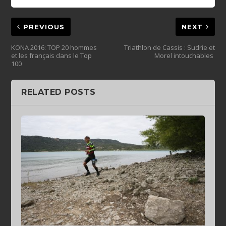
PREVIOUS
NEXT
KONA 2016: TOP 20 hommes
Triathlon de Cassis : Sudrie et
et les français dans le Top
Morel intouchables
100
RELATED POSTS