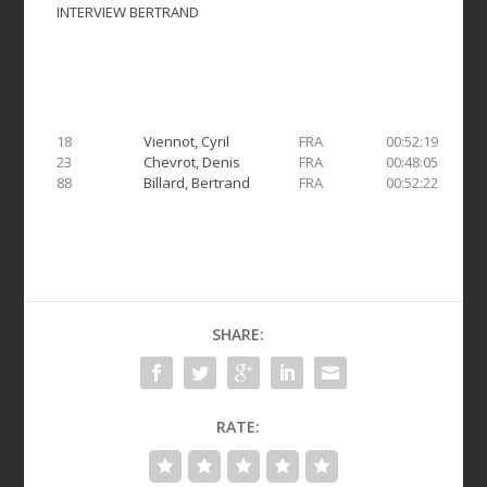
INTERVIEW BERTRAND
18
Viennot, Cyril
FRA
00:52:19
04
23
Chevrot, Denis
FRA
00:48:05
04
88
Billard, Bertrand
FRA
00:52:22
04
SHARE:
RATE: