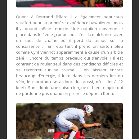
Quant à Bertrand Billard il a également beaucoup
souffert pour sa première expérience hawaiienne, mais
il a quand même terminé. Une natation moyenne le
place dans le 2ème groupe, puis c’est la malchance avec
un saut de chaîne où il perd du temps sur la
concurrence … En repartant il prend un carton bleu
comme Cyril Viennot apparemment à cause d’un arbitre
zélé ! Encore du temps précieux qui s’envole ! Il est
contraint de rouler seul dans des conditions difficiles et
se recentrer sur sa course … en laissant encore
beaucoup d’énergie, il lutte dans les derniers km du
vélo, le marathon sera donc dur aussi, où il fini à 12
km/h. Sans doute une saison longue et bien remplie qui
ne pardonne pas quand on prend le départ à Kona.