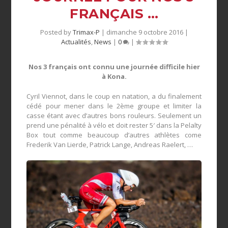
FRANÇAIS …
Posted by
Trimax-P
|
dimanche 9 octobre 2016
|
Actualités
,
News
|
0
|
Nos 3 français ont connu une journée difficile hier
à Kona.
Cyril Viennot, dans le coup en natation, a du finalement
cédé pour mener dans le 2ème groupe et limiter la
casse étant avec d’autres bons rouleurs. Seulement un
prend une pénalité à vélo et doit rester 5′ dans la Pelalty
Box tout comme beaucoup d’autres athlètes come
Frederik Van Lierde, Patrick Lange, Andreas Raelert, …