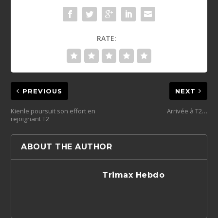
RATE:
PREVIOUS
NEXT
Kienle poursuit son effort en
Arrivée à T2…
rejoignant T2
ABOUT THE AUTHOR
Trimax Hebdo