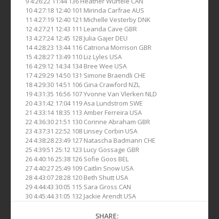
9 4:26:22 11:44 136 Heather Wurtele CAN
10 4:27:18 12:40 101 Mirinda Carfrae AUS
11 4:27:19 12:40 121 Michelle Vesterby DNK
12 4:27:21 12:43 111 Leanda Cave GBR
13 4:27:24 12:45 128 Julia Gajer DEU
14 4:28:23 13:44 116 Catriona Morrison GBR
15 4:28:27 13:49 110 Liz Lyles USA
16 4:29:12 14:34 134 Bree Wee USA
17 4:29:29 14:50 131 Simone Braendli CHE
18 4:29:30 14:51 106 Gina Crawford NZL
19 4:31:35 16:56 107 Yvonne Van Vlerken NLD
20 4:31:42 17:04 119 Asa Lundstrom SWE
21 4:33:14 18:35 113 Amber Ferreira USA
22 4:36:30 21:51 130 Corinne Abraham GBR
23 4:37:31 22:52 108 Linsey Corbin USA
24 4:38:28 23:49 127 Natascha Badmann CHE
25 4:39:51 25:12 123 Lucy Gossage GBR
26 4:40:16 25:38 126 Sofie Goos BEL
27 4:40:27 25:49 109 Caitlin Snow USA
28 4:43:07 28:28 120 Beth Shutt USA
29 4:44:43 30:05 115 Sara Gross CAN
30 4:45:44 31:05 132 Jackie Arendt USA
SHARE: