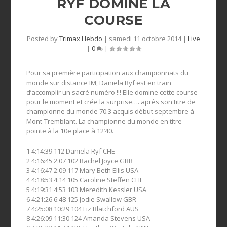
RYF DOMINE LA
COURSE
Posted by
Trimax Hebdo
|
samedi 11 octobre 2014
|
Live
|
0
|
Pour sa première participation aux championnats du
monde sur distance IM, Daniela Ryf est en train
d’accomplir un sacré numéro !!! Elle domine cette course
pour le moment et crée la surprise…. après son titre de
championne du monde 70.3 acquis début septembre à
Mont-Tremblant. La championne du monde en titre
pointe à la 10e place à 12’40.
1 4:14:39 112 Daniela Ryf CHE
2 4:16:45 2:07 102 Rachel Joyce GBR
3 4:16:47 2:09 117 Mary Beth Ellis USA
4 4:18:53 4:14 105 Caroline Steffen CHE
5 4:19:31 4:53 103 Meredith Kessler USA
6 4:21:26 6:48 125 Jodie Swallow GBR
7 4:25:08 10:29 104 Liz Blatchford AUS
8 4:26:09 11:30 124 Amanda Stevens USA