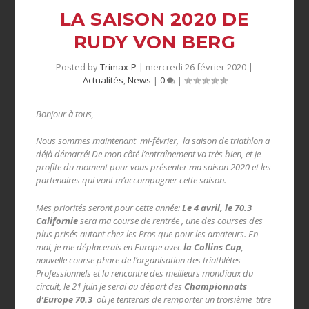
LA SAISON 2020 DE
RUDY VON BERG
Posted by
Trimax-P
|
mercredi 26 février 2020
|
Actualités
,
News
|
0
|
Bonjour à tous,
Nous sommes maintenant mi-février, la saison de triathlon a
déjà démarré! De mon côté l’entraînement va très bien, et je
profite du moment pour vous présenter ma saison 2020 et les
partenaires qui vont m’accompagner cette saison.
Mes priorités seront pour cette année:
Le 4 avril, le 70.3
Californie
sera ma course de rentrée , une des courses des
plus prisés autant chez les Pros que pour les amateurs. En
mai, je me déplacerais en Europe avec
la Collins Cup
,
nouvelle course phare de l’organisation des triathlètes
Professionnels et la rencontre des meilleurs mondiaux du
circuit, le 21 juin je serai au départ des
Championnats
d’Europe 70.3
où je tenterais de remporter un troisième titre