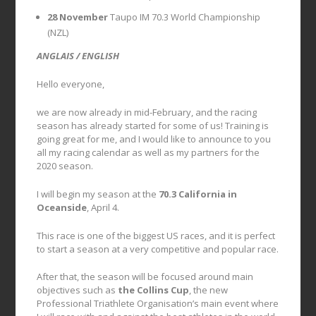
28 November
Taupo IM 70.3 World Championship
(NZL)
ANGLAIS / ENGLISH
Hello everyone,
we are now already in mid-February, and the racing
season has already started for some of us! Training is
going great for me, and I would like to announce to you
all my racing calendar as well as my partners for the
2020 season.
I will begin my season at the
70.3 California in
Oceanside
, April 4.
This race is one of the biggest US races, and it is perfect
to start a season at a very competitive and popular race.
After that, the season will be focused around main
objectives such as
the Collins Cup
, the new
Professional Triathlete Organisation’s main event where