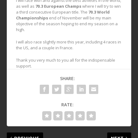
I will race with and against the best athletes in the world,
as well as
70.3 European Champs
where I will try to win
a third consecutive European title. The
70.3 World
Championships
end of November will be my main
objective of the season hoping to end my season on a
high.
I will also race slightly more this year, including 4 races in
the US, and a couple in France.
Thank you very much to you all for the indispensable
support.
SHARE:
RATE:
PREVIOUS
NEXT