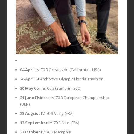
04 April
IM 70.3 Oceanside (California – USA)
26 April
St Anthony’s Olympic Florida Triathlon
30 May
Collins Cup (Samorin, SLO)
21 June
Elsinore IM 70.3 European Championship
(DEN)
23 August
IM 70.3 Vichy (FRA)
13 September
IM 70.3 Nice (FRA)
3 October
IM 70.3 Memphis