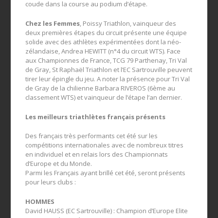
coude dans la course au podium d’étape.
Chez les Femmes
, Poissy Triathlon, vainqueur des
deux premières étapes du circuit présente une équipe
solide avec des athlètes expérimentées dont la néo-
zélandaise, Andrea HEWITT (n°4 du circuit WTS). Face
aux Championnes de France, TCG 79 Parthenay, Tri Val
de Gray, St Raphaël Triathlon et l’EC Sartrouville peuvent
tirer leur épingle du jeu. A noter la présence pour Tri Val
de Gray de la chilienne Barbara RIVEROS (6ème au
classement WTS) et vainqueur de l’étape l’an dernier.
Les meilleurs triathlètes français présents
Des français très performants cet été sur les
compétitions internationales avec de nombreux titres
en individuel et en relais lors des Championnats
d’Europe et du Monde.
Parmi les Français ayant brillé cet été, seront présents
pour leurs clubs :
HOMMES
David HAUSS (EC Sartrouville) : Champion d’Europe Elite