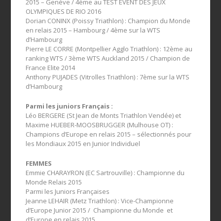
2015 – Genève / 4ème au TEST EVENT DES JEUX
OLYMPIQUES DE RIO 2016
Dorian CONINX (Poissy Triathlon) : Champion du Monde
en relais 2015 – Hambourg / 4ème sur la WTS
d’Hambourg
Pierre LE CORRE (Montpellier Agglo Triathlon) : 12ème au
ranking WTS / 3ème WTS Auckland 2015 / Champion de
France Elite 2014
Anthony PUJADES (Vitrolles Triathlon) : 7ème sur la WTS
d’Hambourg
Parmi les juniors Français :
Léo BERGERE (St Jean de Monts Triathlon Vendée) et
Maxime HUEBER-MOOSBRUGGER (Mulhouse OT) :
Champions d’Europe en relais 2015 – sélectionnés pour
les Mondiaux 2015 en Junior Individuel
FEMMES
Emmie CHARAYRON (EC Sartrouville) : Championne du
Monde Relais 2015
Parmi les Juniors Françaises
Jeanne LEHAIR (Metz Triathlon) : Vice-Championne
d’Europe Junior 2015 / Championne du Monde et
d’Europe en relais 2015