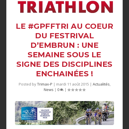
LE #GPFFTRI AU COEUR
DU FESTRIVAL
D’EMBRUN : UNE
SEMAINE SOUS LE
SIGNE DES DISCIPLINES
Posted by
Trimax-P
|
mardi 11 août 2015
|
Actualités
,
News
|
0
|