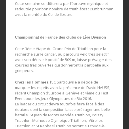
Cette semaine se clôturera par l’épreuve mythique et
redoutée pour bon nombre de triathlètes : L’Embrunman
avec la montée du Col de l’Izoard.
Championnat de France des clubs de 1ère Division
Cette 3ème étape du Grand Prix de Triathlon pour la
recherche sur le cancer, au parcours vélo très sélectif
avec son dénivelé positif de 509 m, laisse présager des
courses très ouvertes qui donneront la part belle aux
grimpeurs.
Chez les Hommes
, l’EC Sartrouville a décidé de
marquer les esprits avec la présence de David HAUSS,
récent Champion d’Europe à Genève et 4ème du Test
Event pour les Jeux Olympiques de Rio 2016.
Le leader du circuit devra toutefois faire face à des
équipes dont la composition laisse présager une belle
bataille. St Jean de Monts Vendée Triathlon, Poissy
Triathlon, Mulhouse Olympique Triathlon, Vitrolles
Triathlon et St Raphaël Triathlon seront au coude-à-