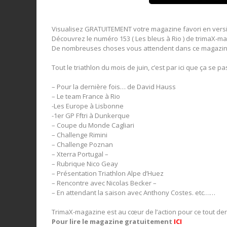
Visualisez GRATUITEMENT votre magazine favori en vers
Découvrez le numéro 153 ( Les bleus à Rio ) de trimaX-m
De nombreuses choses vous attendent dans ce magazine
Tout le triathlon du mois de juin, c’est par ici que ça se 
– Pour la dernière fois… de David Hauss
– Le team France à Rio
-Les Europe à Lisbonne
-1er GP Fftri à Dunkerque
– Coupe du Monde Cagliari
– Challenge Rimini
– Challenge Poznan
– Xterra Portugal –
– Rubrique Nico Geay
– Présentation Triathlon Alpe d’Huez
– Rencontre avec Nicolas Becker –
– En attendant la saison avec Anthony Costes. etc……
TrimaX-magazine est au cœur de l’action pour ce tout de
Pour lire le magazine gratuitement
ICI