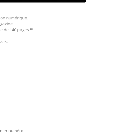
ion numérique.
agazine.
 de 140 pages !!!
passe…
rnier numéro.