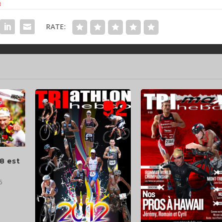
3
RATE:
8 est
6