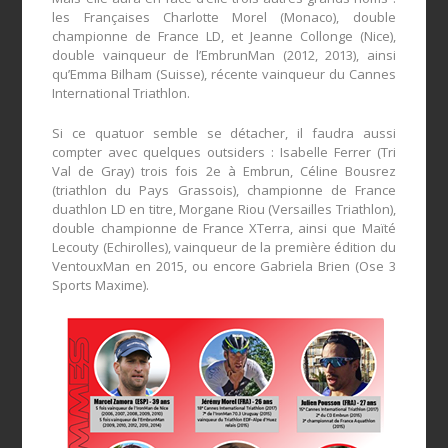
les Françaises Charlotte Morel (Monaco), double
championne de France LD, et Jeanne Collonge (Nice),
double vainqueur de l’EmbrunMan (2012, 2013), ainsi
qu’Emma Bilham (Suisse), récente vainqueur du Cannes
International Triathlon.
Si ce quatuor semble se détacher, il faudra aussi
compter avec quelques outsiders : Isabelle Ferrer (Tri
Val de Gray) trois fois 2
e
à Embrun, Céline Bousrez
(triathlon du Pays Grassois), championne de France
duathlon LD en titre, Morgane Riou (Versailles Triathlon),
double championne de France XTerra, ainsi que Maïté
Lecouty (Echirolles), vainqueur de la première édition du
VentouxMan en 2015, ou encore Gabriela Brien (Ose 3
Sports Maxime).