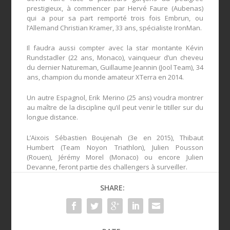
prestigieux, à commencer par Hervé Faure (Aubenas)
qui a pour sa part remporté trois fois Embrun, ou
l’Allemand Christian Kramer, 33 ans, spécialiste IronMan.
Il faudra aussi compter avec la star montante Kévin
Rundstadler (22 ans, Monaco), vainqueur d’un cheveu
du dernier Natureman, Guillaume Jeannin (Jool Team), 34
ans, champion du monde amateur XTerra en 2014.
Un autre Espagnol, Erik Merino (25 ans) voudra montrer
au maître de la discipline qu’il peut venir le titiller sur du
longue distance.
L’Aixois Sébastien Boujenah (3
e
en 2015), Thibaut
Humbert (Team Noyon Triathlon), Julien Pousson
(Rouen), Jérémy Morel (Monaco) ou encore Julien
Devanne, feront partie des challengers à surveiller.
SHARE: