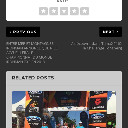
RATE:
PREVIOUS
NEXT
ENTRE MER ET MONTAGNES:
A découvrir dans TrimaX#162
IRONMAN ANNONCE QUE NICE
le Challenge Tonsberg
ACCUEILLERA LE
CHAMPIONNAT DU MONDE
IRONMAN 70.3 EN 2019
RELATED POSTS