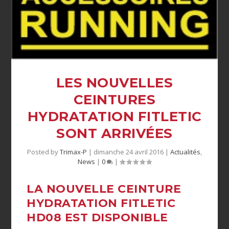
LES NOUVELLES
CEINTURES
HYDRATATION FITLETIC
Posted by
Trimax-P
|
dimanche 24 avril 2016
|
Actualités
,
News
|
0
|
LA NOUVELLE CEINTURE
HYDRATATION FITLETIC
HD08 EST DISPONIBLE