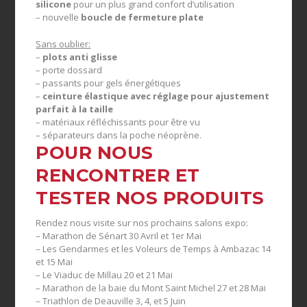
silicone
pour un plus grand confort d’utilisation
– nouvelle
boucle de fermeture plate
Sans oublier:
–
plots anti glisse
– porte dossard
– passants pour gels énergétiques
–
ceinture élastique avec réglage pour ajustement
parfait à la taille
– matériaux réfléchissants pour être vu
– séparateurs dans la poche néoprène.
POUR NOUS
RENCONTRER ET
TESTER NOS PRODUITS
Rendez nous visite sur nos prochains salons expo:
– Marathon de Sénart 30 Avril et 1er Mai
– Les Gendarmes et les Voleurs de Temps à Ambazac 14
et 15 Mai
– Le Viaduc de Millau 20 et 21 Mai
– Marathon de la baie du Mont Saint Michel 27 et 28 Mai
– Triathlon de Deauville 3, 4, et 5 Juin