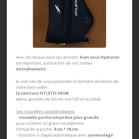
Avec les beaux jours qui arrivent,
bien vous hydrater
est important, surtout lors de vos sorties
entraînement
.
Je suis ravi de vous présenter la dernière évolution de
notre best-seller:
la ceinture FITLETIC HD08
(
deux gourdes de 250 ml, soit 500 ml au total).
Ses nouvelles caractéristiques:
–
nouvelle poche néoprène plus grande
pour contenir un grand smartphone
format de la poche:
9 cm * 18 cm
– bouchon à clapet automatique avec
surmoulage