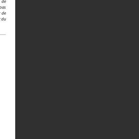
, de
 pas
r de
t du