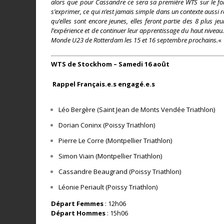
alors que pour Cassandre ce sera sa première WTS sur le form
s’exprimer, ce qui n’est jamais simple dans un contexte aussi 
qu’elles sont encore jeunes, elles feront partie des 8 plus j
l’expérience et de continuer leur apprentissage du haut nivea
Monde U23 de Rotterdam les 15 et 16 septembre prochains.
«
WTS de Stockhom – Samedi 16 août
Rappel Français.e.s engagé.e.s
Léo Bergère (Saint Jean de Monts Vendée Triathlon)
Dorian Coninx (Poissy Triathlon)
Pierre Le Corre (Montpellier Triathlon)
Simon Viain (Montpellier Triathlon)
Cassandre Beaugrand (Poissy Triathlon)
Léonie Periault (Poissy Triathlon)
Départ Femmes
: 12h06
Départ Hommes
: 15h06