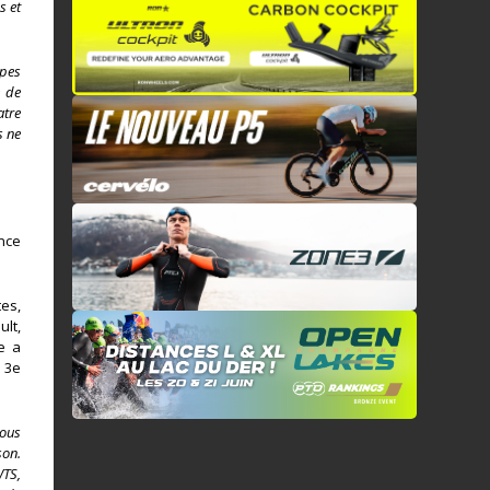
s et
apes
e de
atre
s ne
nce
tes,
ult,
e a
 3e
nous
son.
WTS,