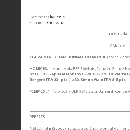
Hommes :
Cliquez ici
Femmes :
Cliquez ici
La WTS de S
# Mercredi 3
CLASSEMENT CHAMPIONNAT DU MONDE
(après 7 étap
HOMMES
: 1. Mario Mola ESP 3664 pts, 2. Javier Gomez N
pts
(…)
13. Raphael Montoya FRA
1539 pts,
14. Pierre 
Bergere FRA 831 pts
(…)
30. Simon Viain FRA 815 pts
FEMMES :
1. Flora Duffy BER 3940 pts, 2. Ashleigh Gentle 
REPÈRES
A Stockholm (Suède), 8
e
étape du Championnat du monde W