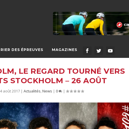
RIER DES ÉPREUVES
MAGAZINES
OLM, LE REGARD TOURNÉ VERS
S STOCKHOLM – 26 AOÛT
24 août 2017
|
Actualités
,
News
|
0
|