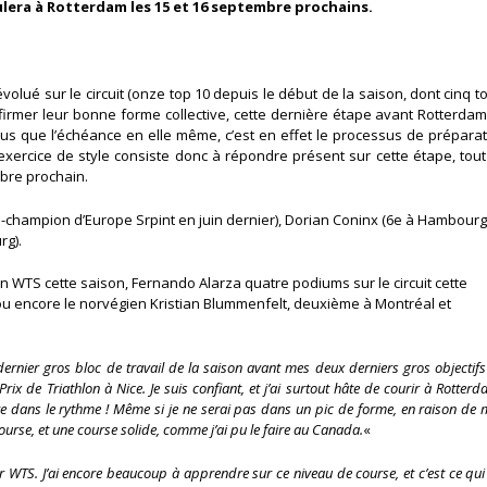
lera à Rotterdam les 15 et 16 septembre prochains.
volué sur le circuit (onze top 10 depuis le début de la saison, dont cinq t
confirmer leur bonne forme collective, cette dernière étape avant Rotterda
lus que l’échéance en elle même, c’est en effet le processus de prépara
ercice de style consiste donc à répondre présent sur cette étape, tout
bre prochain.
ice-champion d’Europe Srpint en juin dernier), Dorian Coninx (6e à Hambourg
rg).
en WTS cette saison, Fernando Alarza quatre podiums sur le circuit cette
u encore le norvégien Kristian Blummenfelt, deuxième à Montréal et
 dernier gros bloc de travail de la saison avant mes deux derniers gros objectifs 
de Triathlon à Nice. Je suis confiant, et j’ai surtout hâte de courir à Rotterd
e dans le rythme ! Même si je ne serai pas dans un pic de forme, en raison de
ourse, et une course solide, comme j’ai pu le faire au Canada.
«
 WTS. J’ai encore beaucoup à apprendre sur ce niveau de course, et c’est ce qu