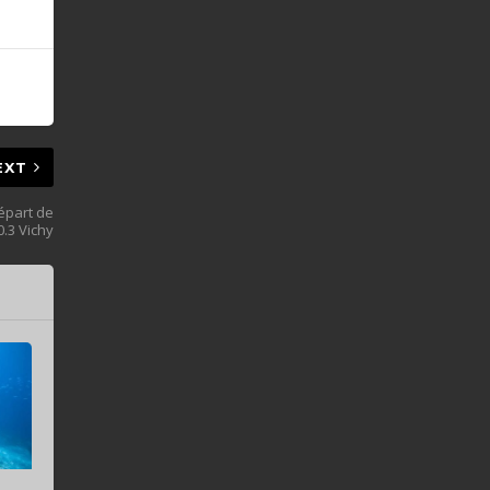
EXT
épart de
.3 Vichy