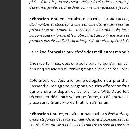
plaît ! Là bas, le parcours sera similaire à celui de Rotterd
des pavés. Je m’en servirai donc comme une répétition ! Je sors
Sébastien Poulet
, entraîneur national : «
Au Canada,
d’Edmonton et Montréal à une semaine d’intervalle. Pour eux, 
préparation de l’Equipe de France pour Rotterdam. Léo, lui, 
garçons sont en forme, et leur objectif est de confirmer leur ré
perdons pas de vue l’objectif principal de la saison qui est 
La relève française aux côtés des meilleures mondi
Chez les femmes, c’est une belle bataille qui s’annonc
des cinq premières au ranking mondial provisoire : Flora 
Côté tricolores, c’est une jeune délégation qui prendra
Cassandre Beaugrand, vingt ans, voudra effacer sa frust
qui prendra le départ de sa première WTS. Deux fois
récemment démontré sa bonne forme, en décrochant n
place sur le Grand Prix de Triathlon d’Embrun.
Sébastien Poulet
, entraîneur national : «
Il était prévu q
avons été forcés de revoir son calendrier, et Stockholm est venu 
Les résultats qu’elle a obtenus récemment en sont la conséquen