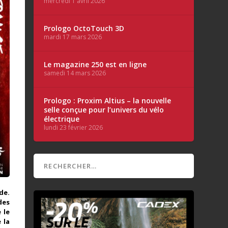
mercredi 1 avril 2026
Prologo OctoTouch 3D
mardi 17 mars 2026
Le magazine 250 est en ligne
samedi 14 mars 2026
Prologo : Proxim Altius – la nouvelle
selle conçue pour l’univers du vélo
électrique
lundi 23 février 2026
de.
des
 le
 la