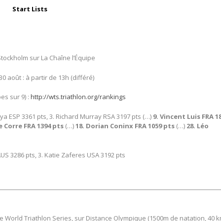
Start Lists
tockholm sur La Chaîne l’Équipe
0 août : à partir de 13h (différé)
es sur 9) :
http://wts.triathlon.org/rankings
oya ESP 3361 pts, 3. Richard Murray RSA 3197 pts (…)
9. Vincent Luis FRA 1
Le Corre FRA 1394 pts
(…)
18. Dorian Coninx FRA 1059 pts
(…)
28. Léo
AUS 3286 pts, 3. Katie Zaferes USA 3192 pts
orld Triathlon Series, sur Distance Olympique (1500m de natation, 40 