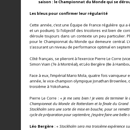
saison : le Championnat du Monde qui se dérou
Les bleus pour confirmer leur régularité
Cette année, c’est une Équipe de France régulière qui a é
et un podium). Si l’objectif des tricolores est bien de 
déroule toujours dans un contexte un peu particulier. P
pour le Championnat du Monde qui demeure central. L’ex
s’assurant un niveau de performance optimal en septem
Côté français, se plieront à l’exercice Pierre Le Corre (v
Simon Viain (7e à Montréal), et Léo Bergère (8e à Hambou
Face à eux, l’impérial Mario Mola, quatre fois vainqueur 
année, le vice-champion olympique Jonathan Brownlee, o
troisième à Yokohama.
Pierre Le Corre : «
Je me sens bien ! Je viens de terminer le
Championnat du Monde de Rotterdam et la finale du Grand Prix 
Stockholm sera une sorte de mise en bouche, pour se remettr
cycle de préparation pour septembre, j’espère faire une belle c
Léo Bergère
: «
Stockholm sera ma troisième expérience sur