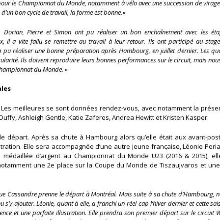
am pour le Championnat du Monde, notamment à vélo avec une succession de virage
 d’un bon cycle de travail, la forme est bonne.
«
 Dorian, Pierre et Simon ont pu réaliser un bon enchaînement avec les ét
il a vite fallu se remettre au travail à leur retour. Ils ont participé au stag
a pu réaliser une bonne préparation après Hambourg, en juillet dernier. Les qu
gularité. Ils doivent reproduire leurs bonnes performances sur le circuit, mais nou
le Championnat du Monde
. »
ales
e. Les meilleures se sont données rendez-vous, avec notamment la prése
Duffy, Ashleigh Gentle, Katie Zaferes, Andrea Hewitt et Kristen Kasper.
 le départ. Après sa chute à Hambourg alors qu’elle était aux avant-pos
ration. Elle sera accompagnée d’une autre jeune française, Léonie Peria
 médaillée d’argent au Championnat du Monde U23 (2016 & 2015), ell
otamment une 2e place sur la Coupe du Monde de Tiszaujvaros et une
u
e Cassandre prenne le départ à Montréal. Mais suite à sa chute d’Hambourg, 
s’y ajouter. Léonie, quant à elle, a franchi un réel cap l’hiver dernier et cette sai
ce et une parfaite illustration. Elle prendra son premier départ sur le circuit 