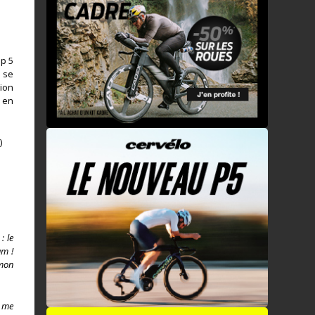
op 5
m se
tion
 en
)
: le
am !
 mon
i me