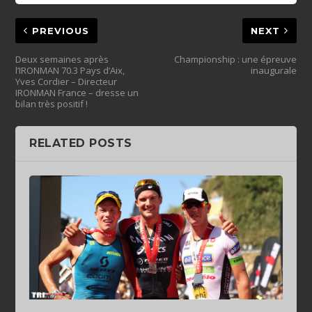
PREVIOUS
NEXT
Deux semaines après
Championship : une épreuve
l’IRONMAN 70.3 Pays d’Aix,
inaugurale
Yves Cordier – Directeur
IRONMAN France – dresse un
bilan très positif !
RELATED POSTS