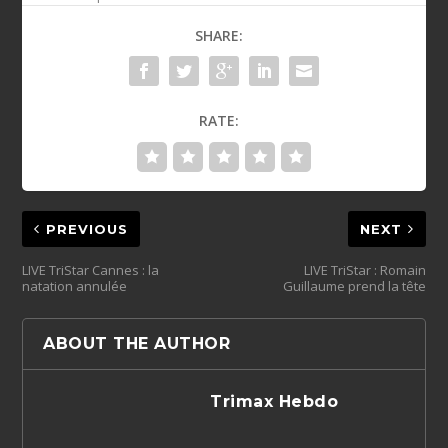
SHARE:
RATE:
PREVIOUS
NEXT
LIVE TriStar Cannes : la
LIVE TriStar : Romain
natation annulée
Guillaume prend la tête
ABOUT THE AUTHOR
Trimax Hebdo