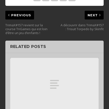
PREVIOUS
NEXT
TrimaX#157 revient sur la
A découvrir dans TrimaX#157
course TriGames qui est loin
: Trisuit Torpedo by Skinfit
d’être un jeu d’enfants !
RELATED POSTS