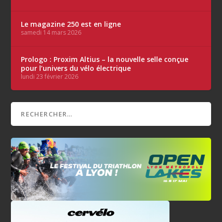
Le magazine 250 est en ligne
samedi 14 mars 2026
Prologo : Proxim Altius – la nouvelle selle conçue
pour l’univers du vélo électrique
lundi 23 février 2026