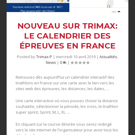
NOUVEAU SUR TRIMAX:
LE CALENDRIER DES
ÉPREUVES EN FRANCE
Posted by
Trimax-P
|
mercredi 10 avril 2019
|
Actualités
,
News
|
0
|
Retrouvez dès aujourd’hui un calendrier interactif des
triathlons en France sur une carte avec le lien vers les
sites web des épreuves, les distances, les dates, …
Une carte interactive où vous pouvez choisir la distance
souhaitée, sélectionner la période, les cross, le triathlon
super sprint, Sprint, M, L, XL ….
En cliquant sur la course désirée vous serez redirigé
vers le site internet de l’organisateur pour avoir tous les