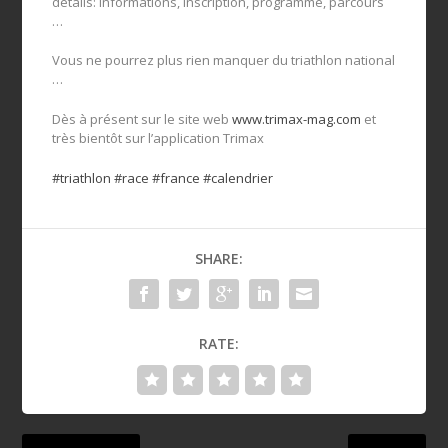
détails: informations, inscription, programme, parcours
…
Vous ne pourrez plus rien manquer du triathlon national
…
Dès à présent sur le site web
www.trimax-mag.com
et
très bientôt sur l’application Trimax
#triathlon
#race
#france
#calendrier
SHARE:
RATE: