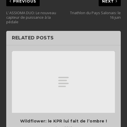
PREVIOUS
NEXT
L’ ASSIOMA DUO: Le nouveau
Triathlon du Pays Salonais: le
capteur de puissance à la
16 juin
pédale
RELATED POSTS
Wildflower: le KPR lui fait de l’ombre !