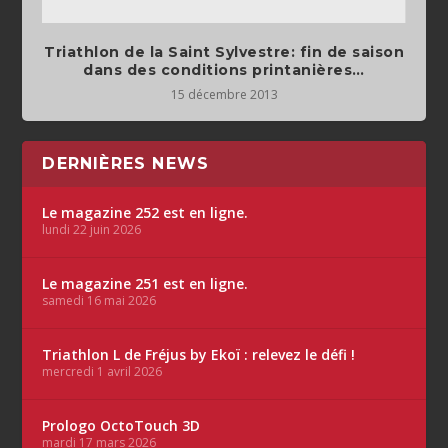
Triathlon de la Saint Sylvestre: fin de saison
dans des conditions printanières…
15 décembre 2013
DERNIÈRES NEWS
Le magazine 252 est en ligne.
lundi 22 juin 2026
Le magazine 251 est en ligne.
samedi 16 mai 2026
Triathlon L de Fréjus by Ekoï : relevez le défi !
mercredi 1 avril 2026
Prologo OctoTouch 3D
mardi 17 mars 2026