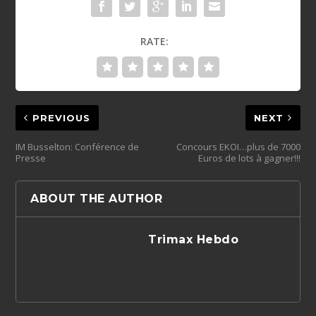
RATE:
PREVIOUS
NEXT
IM Busselton: Conférence de
Concours EKOI…plus de 7000
Presse
Euros de lots à gagner!!!
ABOUT THE AUTHOR
Trimax Hebdo