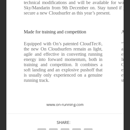
technical modifications and will be available for wo
Sky/Mandarin from 9th December on. Stay tuned if you 
secure a new Cloudsurfer as this year’s present.
Made for training and competition
Adap
Equipped with On’s patented CloudTec®,
“The
the new On Cloudsurfers remain as light,
and 
agile and effective in converting running
expl
energy into forward momentum, both in
Iro
training and competition. It combines a
On.
soft landing and an explosive pushoff that
enc
is usually only experienced on a genuine
effi
running track.
stabi
www.on-running.com
SHARE: