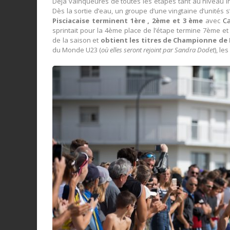
Déjà vainqueures de toutes les étapes tant au niveau ind
Dès la sortie d’eau, un groupe d’une vingtaine d’unités s
Pisciacaise terminent 1ère , 2ème et 3 ème
avec
C
sprintait pour la 4ème place de l’étape termine 7ème e
de la saison et
obtient les titres de Championne de 
du Monde U23 (
où elles seront rejoint par Sandra Dodet
), le