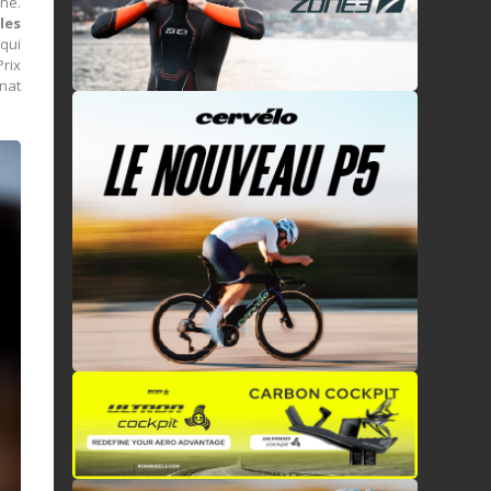
gne.
,
les
 qui
rix
nat