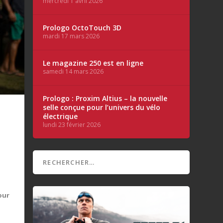
mercredi 1 avril 2026
Prologo OctoTouch 3D
mardi 17 mars 2026
Le magazine 250 est en ligne
samedi 14 mars 2026
Prologo : Proxim Altius – la nouvelle
selle conçue pour l’univers du vélo
électrique
lundi 23 février 2026
our