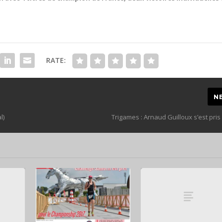
RATE:
N
l)
Trigames : Arnaud Guilloux s’est pri