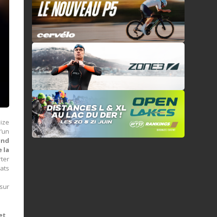
eize
d’un
and
 la
ter
ats
sur
et