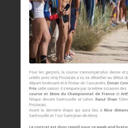
Pour les garçons, la course s’annonçait plus dense et p
unités avec cinq Pisciacais a su se détacher au début 
départ tonitruant et à l’instar de Cassandre,
Dorian Con
Prix
cette saison. Il s’empare par la même occasion des
course et 3ème du Championnat de France
et
Ant
l’étape devant Sartrouville et Liévin.
Raoul Shaw
12èm
Pisciacais.
Avant la dernière étape qui aura lieu à
Nice diman
Sartrouville et 7 sur Saint-Jean-de-Mont.
Le contrat est donc rempli pour ce week-end breton 