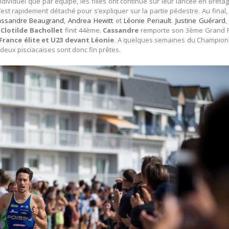
ividuel que par équipe, les filles ont continué sur leur lancée en Breta
’est rapidement détaché pour s’expliquer sur la partie pédestre. Au final
assandre Beaugrand
,
Andrea Hewitt
et
Léonie Periault
.
Justine Guérard
,
t
Clotilde Bachollet
finit 44ème.
Cassandre
remporte son 3ème Grand P
France élite et U23 devant Léonie
. A quelques semaines du Champion
s deux pisciacaises sont donc fin prêtes.