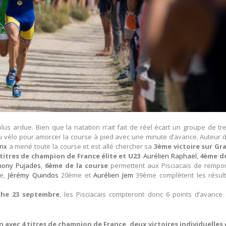
lus ardue. Bien que la natation n’ait fait de réel écart un groupe de tr
du vélo pour amorcer la course à pied avec une minute d’avance. Auteur 
inx
a mené toute la course et est allé chercher sa
3ème victoire sur Gr
titres de champion de France élite et U23
.
Aurélien Raphaël
,
4ème de
hony Pujades
,
6ème de la course
permettent aux Pisciacais de rempor
e,
Jérémy Quindos
20ème et
Aurélien Jem
39ème complètent les résult
che 23 septembre
, les Pisciacais compteront donc 6 points d’avance 
avec 4 titres de champion de France, deux victoires individuelles 