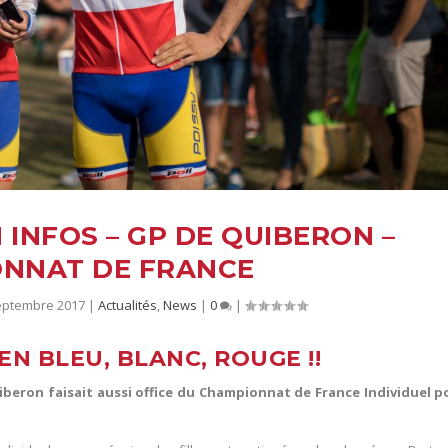
 INFOS – GP DE QUIBERON –
NNAT DE FRANCE
septembre 2017
|
Actualités
,
News
|
0
|
 EN BLEU, BLANC, ROUGE !!
iberon faisait aussi office du Championnat de France Individuel p