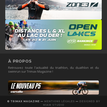
À PROPOS
Retrouvez toute l'actualité du triathlon, du duathlon et du
swimrun sur Trimax Magazine !
© TRIMAX MAGAZINE —
MENTIONS LÉGALES
—
DESIGNED BY
MIAM STUDIO