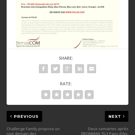
SHARE:
RATE:
PREVIOUS
NEXT
Challenge Family propose un
Deux semaines après
Live demain des
l’IRONMAN 70.3 Pays d’Aix,