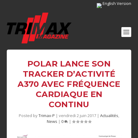
English Version
POLAR LANCE SON
TRACKER D’ACTIVITÉ
A370 AVEC FRÉQUENCE
CARDIAQUE EN
CONTINU
Posted by
Trimax-P
|
vendredi 2 juin 2017
|
Actualités
,
News
|
0
|