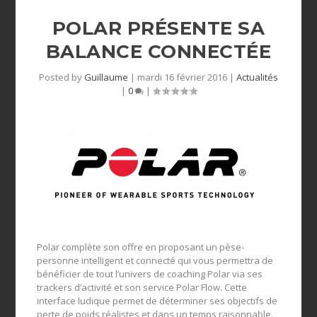
POLAR PRÉSENTE SA
BALANCE CONNECTÉE
Posted by
Guillaume
|
mardi 16 février 2016
|
Actualités
|
0
|
Polar complète son offre en proposant un pèse-
personne intelligent et connecté qui vous permettra de
bénéficier de tout l’univers de coaching Polar via ses
trackers d’activité et son service Polar Flow. Cette
interface ludique permet de déterminer ses objectifs de
perte de poids réalistes et dans un temps raisonnable.