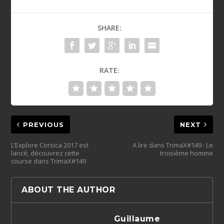
SHARE:
RATE:
PREVIOUS
NEXT
L’Explore Corsica 2017 est
A lire dans TrimaX#149 : Le
lancé, découvrez cette
troisième homme
course dans TrimaX#149
ABOUT THE AUTHOR
Guillaume