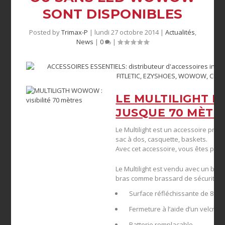
SONT DISPONIBLES
Posted by
Trimax-P
|
lundi 27 octobre 2014
|
Actualités
,
News
|
0
|
LE MULTILIGHT ES
JUSQUE 70 MÈTR
Le Multilight est un accessoire prati
sac à dos, casquette, baskets.
Avec cet accessoire, vous êtes plus 
Le Multilight est vendu avec un bra
bras comme brassard de sécurité.
Surface réfléchissante de 80 c
Fermeture à l’aide d’un velcro
Batterie remplaçable