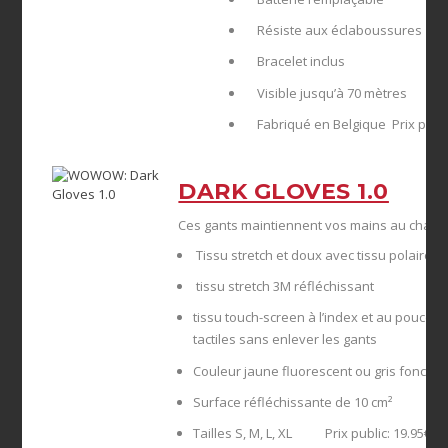
Résiste aux éclaboussures
Bracelet inclus
Visible jusqu’à 70 mètres
Fabriqué en Belgique Prix public
DARK GLOVES 1.0
Ces gants maintiennent vos mains au chaud 
Tissu stretch et doux avec tissu polaire à l
tissu stretch 3M réfléchissant
tissu touch-screen à l’index et au pouce 
tactiles sans enlever les gants
Couleur jaune fluorescent ou gris foncé
Surface réfléchissante de 10 cm²
Tailles S, M, L, XL Prix public: 19.95€