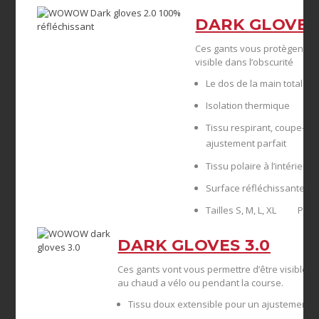
DARK GLOVES 
Ces gants vous protègent con
visible dans l’obscurité
Le dos de la main totalem
Isolation thermique
Tissu respirant, coupe-ven
ajustement parfait
Tissu polaire à l’intérieur
Surface réfléchissante de
Tailles S, M, L, XL Prix p
DARK GLOVES 3.0
Ces gants vont vous permettre d’être visible l
au chaud a vélo ou pendant la course.
Tissu doux extensible pour un ajustement p