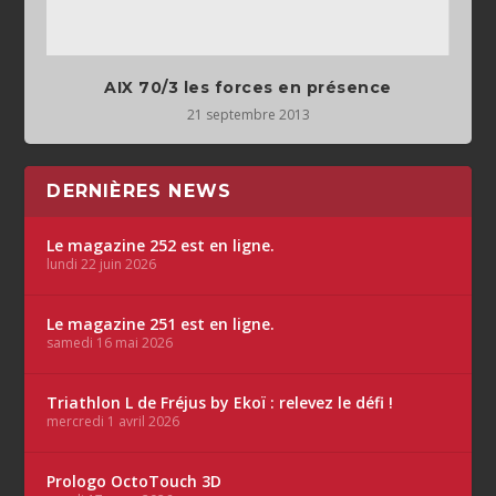
AIX 70/3 les forces en présence
21 septembre 2013
DERNIÈRES NEWS
Le magazine 252 est en ligne.
lundi 22 juin 2026
Le magazine 251 est en ligne.
samedi 16 mai 2026
Triathlon L de Fréjus by Ekoï : relevez le défi !
mercredi 1 avril 2026
Prologo OctoTouch 3D