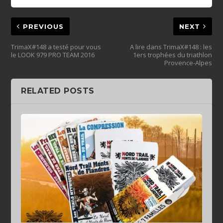
PREVIOUS
NEXT
TrimaX#148 a testé pour vous
A lire dans TrimaX#148 : les
le LOOK 979 PRO TEAM 2016
1ers trophées du triathlon
Provence-Alpes
RELATED POSTS