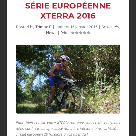
SÉRIE EUROPÉENNE
XTERRA 2016
Posted by
Trimax-P
|
samedi 16 janvier 2016
|
Actualités
,
News
|
0
|
Pour bien choisir votre XTERRA ou vous lancer de nouveaux
défis sur le circuit spécialisé dans le triathlon nature … Voilà le
circuit européen 2016, alors à vos agenda !