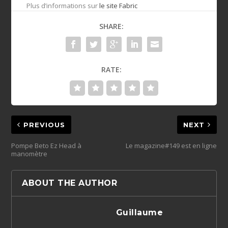
Plus d’informations sur
le site Fabric
SHARE:
RATE:
PREVIOUS
NEXT
Pompe Beto Ez Head à
Le magazine#149 est en ligne
manomètre
ABOUT THE AUTHOR
Guillaume