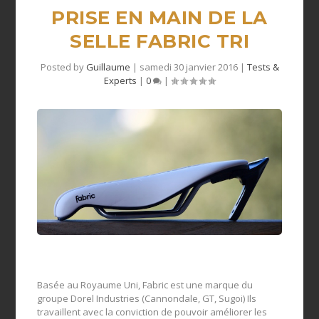
PRISE EN MAIN DE LA
SELLE FABRIC TRI
Posted by
Guillaume
|
samedi 30 janvier 2016
|
Tests &
Experts
|
0
|
Basée au Royaume Uni, Fabric est une marque du
groupe Dorel Industries (Cannondale, GT, Sugoi) Ils
travaillent avec la conviction de pouvoir améliorer les