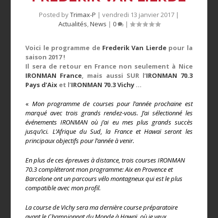
Posted by
Trimax-P
|
vendredi 13 janvier 2017
|
Actualités
,
News
|
0
|
Voici le programme de
Frederik Van Lierde
pour la
saison 2017 !
Il sera de retour en France non seulement à Nice
IRONMAN France
, mais aussi SUR l’
IRONMAN 70.3
Pays d’Aix
et l’
IRONMAN 70.3 Vichy
…
«
Mon programme de courses pour l’année prochaine est
marqué avec trois grands rendez-vous.
J’ai sélectionné les
événements IRONMAN où j’ai eu mes plus grands succès
jusqu’ici.
L’Afrique du Sud, la France et Hawaï seront les
principaux objectifs pour l’année à venir.
En plus de ces épreuves à distance, trois courses IRONMAN
70.3 compléteront mon programme: Aix en Provence et
Barcelone ont un parcours vélo montagneux qui est le plus
compatible avec mon profil.
La course de Vichy sera ma dernière course préparatoire
avant le Championnat du Monde à Hawaï, où je veux