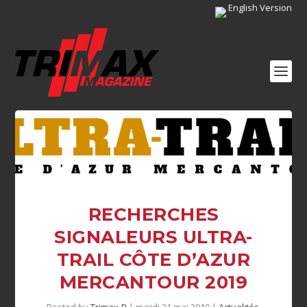
English Version
RECHERCHES
SIGNALEURS ULTRA-
TRAIL CÔTE D’AZUR
MERCANTOUR 2019
Posted by
Trimax-P
|
mardi 21 mai 2019
|
Actualités
,