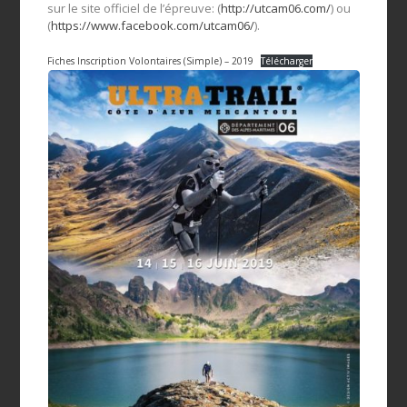
sur le site officiel de l’épreuve: (
http://utcam06.com/
) ou
(
https://www.facebook.com/utcam06/
).
Fiches Inscription Volontaires (Simple) – 2019
Télécharger