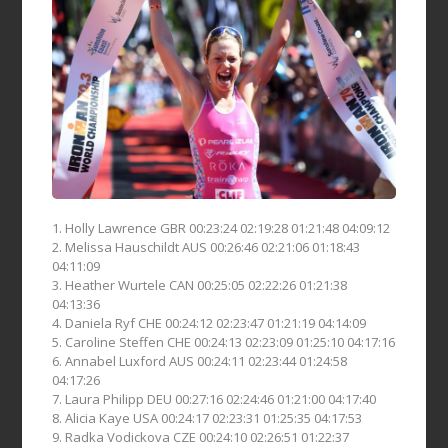
1. Holly Lawrence GBR 00:23:24 02:19:28 01:21:48 04:09:12
2. Melissa Hauschildt AUS 00:26:46 02:21:06 01:18:43
04:11:09
3. Heather Wurtele CAN 00:25:05 02:22:26 01:21:38
04:13:36
4. Daniela Ryf CHE 00:24:12 02:23:47 01:21:19 04:14:09
5. Caroline Steffen CHE 00:24:13 02:23:09 01:25:10 04:17:16
6. Annabel Luxford AUS 00:24:11 02:23:44 01:24:58
04:17:26
7. Laura Philipp DEU 00:27:16 02:24:46 01:21:00 04:17:40
8. Alicia Kaye USA 00:24:17 02:23:31 01:25:35 04:17:53
9. Radka Vodickova CZE 00:24:10 02:26:51 01:22:37