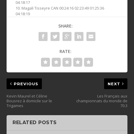
04:18:17
10. Magali Tisseyre CAN 00:24:16 02:23:49 01:25:36
04:18:19
SHARE:
RATE:
PREVIOUS
NEXT
Kevin Maurel et Céline
Les Français aux
Bousrez à domicile sur le
championnats du monde de
Trigames
70.3
RELATED POSTS