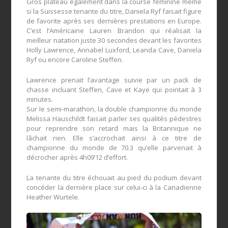
Gros plateau également dans la course féminine même
si la Suissesse tenante du titre, Daniela Ryf faisait figure
de favorite après ses dernières prestations en Europe.
C’est l’Américaine Lauren Brandon qui réalisait la
meilleur natation juste 30 secondes devant les favorites
Holly Lawrence, Annabel Luxford, Leanda Cave, Daniela
Ryf ou encore Caroline Steffen.
Lawrence prenait l’avantage suivie par un pack de
chasse incluant Steffen, Cave et Kaye qui pointait à 3
minutes.
Sur le semi-marathon, la double championne du monde
Melissa Hauschildt faisait parler ses qualités pédestres
pour reprendre son retard mais la Britannique ne
lâchait rien. Elle s’accrochait ainsi à ce titre de
championne du monde de 70.3 qu’elle parvenait à
décrocher après 4h09’12 d’effort.
La tenante du titre échouait au pied du podium devant
concéder la dernière place sur celui-ci à la Canadienne
Heather Wurtele.