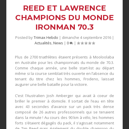
REED ET LAWRENCE
CHAMPIONS DU MONDE
IRONMAN 70.3
Posted by
Trimax Hebdo
|
dimanche 4 septembre 2016
|
Actualités
,
News
|
0
|
Plus de 2700 triathlètes étaient présents à Mooloolaba
en Australie pour les championnats du monde de 70.3.
Comme chaque année, une belle start-list au départ
même si la course semblait très ouverte en l’absence du
tenant du titre chez les hommes, Frodeno, laissait
augurer une belle bataille pour la victoire.
C’est l’Australien Josh Amberger qui avait à coeur de
briller le premier à domicile. Il sortait de l’eau en tête
avec 43 secondes d’avance sur un pack très dense
composé de 26 autres professionnels qui se tenaient
dans la minute ! Au cours des 90 km à vélo, les hommes
forts s’étaient dégagés du pack, il s’agissait notamment
de Tim Reed mais également du double champion du