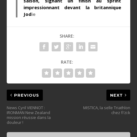
saison, signant un finish au sprint
impressionnant devant la britannique
Jod
ie
SHARE:
RATE:
PREVIOUS
NEXT
News Cyril VIENNOT :
MISTICA, la selle Triathlon
IRONMAN New Zealand
chez fi’zi:k
mission réussie dans la
douleur !