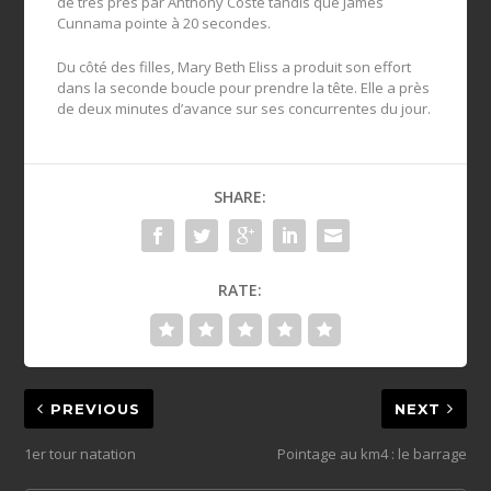
de très près par Anthony Coste tandis que James
Cunnama pointe à 20 secondes.
Du côté des filles, Mary Beth Eliss a produit son effort
dans la seconde boucle pour prendre la tête. Elle a près
de deux minutes d’avance sur ses concurrentes du jour.
SHARE:
RATE:
PREVIOUS
NEXT
1er tour natation
Pointage au km4 : le barrage