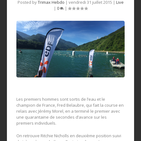
Posted by
Trimax Hebdo
|
vendredi 31 juillet 2015
|
Live
|
0
|
Les premiers hommes sont sortis de l’eau et le
champion de France, Fred Belaubre, qui fait la course en
relais avec Jérémy Morel, en a terminé le premier avec
une quarantaine de secondes d’avance sur les
premiers individuels.
On retrouve Ritchie Nicholls en deuxième position suivi