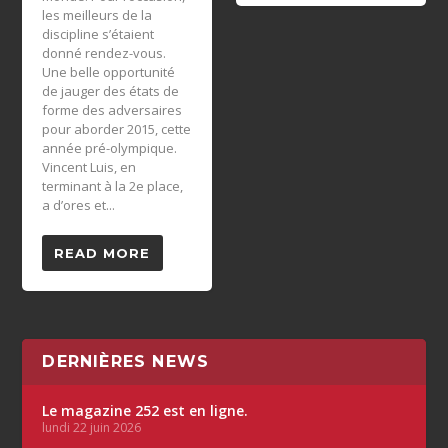
les meilleurs de la
discipline s’étaient
donné rendez-vous.
Une belle opportunité
de jauger des états de
forme des adversaires
pour aborder 2015, cette
année pré-olympique.
Vincent Luis, en
terminant à la 2e place,
a d’ores et...
READ MORE
DERNIÈRES NEWS
Le magazine 252 est en ligne.
lundi 22 juin 2026