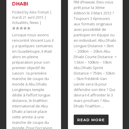
l’IM d’Hawaii. Etes vous
DHABI
prêt pour la 3ème
Posted by
Alex-TrimaX
|
édition le 3 Mars 2012 ?
mardi 21 avril 2015
|
Toujours 3 épreuves
Actualités
,
News
|
aux formats originaux
avec possibilité de
Lorsque nous avions
participer en équipe ou
rencontré Vincent Luis il
en individuel: Abu Dhabi
y a quelques semaines
Longue Distance = 3km
en Guadeloupe, il était
– 200km – 20km Abu
alors en pleine
Dhabi Courte Distance =
préparation pour son
1.5km – 100km – 10km
premier objectif de
Abu Dhabi Sprint
saison : la première
Distance = 750m – 50km
manche de coupe du
– 5km Frédérik Van
monde à Abu Dhabi.
Lierde sera là pour
Longtemps temple
défendre son titre ? Qui
dédié à l’effort longue
devra-t-il affronter le 3
distance, le triathlon
mars prochain ? Abu
international de Abu
Dhabi Triathlon ...
Dhabi a laissé place
cette année à une
READ MORE
manche de coupe du
monde. Pour l’occasion,