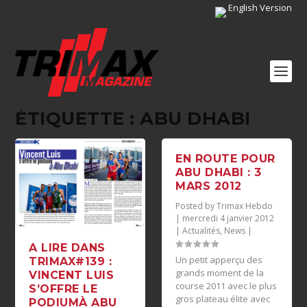
English Version
ÉTIQUETTE :
ABU DHABI
EN ROUTE POUR
ABU DHABI : 3
MARS 2012
Posted by
Trimax Hebdo
|
mercredi 4 janvier 2012
|
Actualités
,
News
|
A LIRE DANS
Un petit apperçu des
TRIMAX#139 :
grands moment de la
VINCENT LUIS
course 2011 avec le plus
S’OFFRE LE
gros plateau élite avec
PODIUMÀ ABU