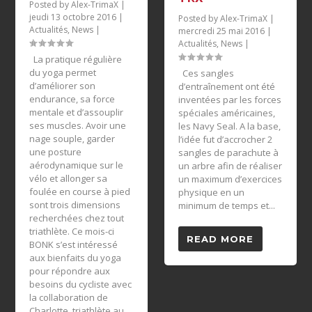
Posted by
Alex-TrimaX
|
jeudi 13 octobre 2016
|
Posted by
Alex-TrimaX
|
Actualités
,
News
|
mercredi 25 mai 2016
|
Actualités
,
News
|
La pratique régulière
du yoga permet
Ces sangles
d’améliorer son
d’entraînement ont été
endurance, sa force
inventées par les forces
mentale et d’assouplir
spéciales américaines,
ses muscles. Avoir une
les Navy Seal. A la base,
nage souple, garder
l’idée fut d’accrocher 2
une posture
sangles de parachute à
aérodynamique sur le
un arbre afin de réaliser
vélo et allonger sa
un maximum d’exercices
foulée en course à pied
physique en un
sont trois dimensions
minimum de temps et...
recherchées chez tout
triathlète. Ce mois-ci
READ MORE
BONK s’est intéressé
aux bienfaits du yoga
pour répondre aux
besoins du cycliste avec
la collaboration de
Charlotte, triathlète au