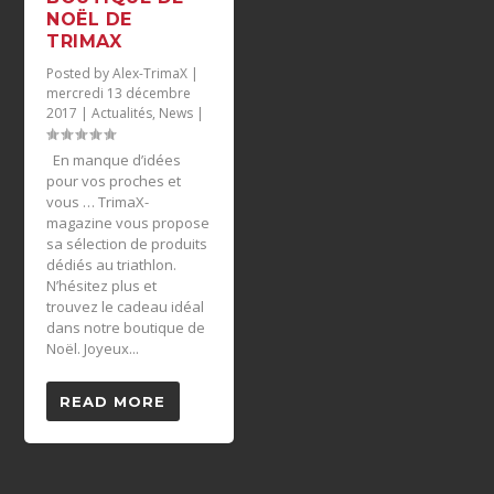
NOËL DE
TRIMAX
Posted by
Alex-TrimaX
|
mercredi 13 décembre
2017
|
Actualités
,
News
|
En manque d’idées
pour vos proches et
vous … TrimaX-
magazine vous propose
sa sélection de produits
dédiés au triathlon.
N’hésitez plus et
trouvez le cadeau idéal
dans notre boutique de
Noël. Joyeux...
READ MORE