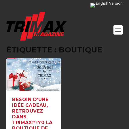
English Version
ÉTIQUETTE :
BOUTIQUE
BESOIN D’UNE
IDÉE CADEAU,
RETROUVEZ
DANS
TRIMAX#170 LA
BOUTIQUE DE