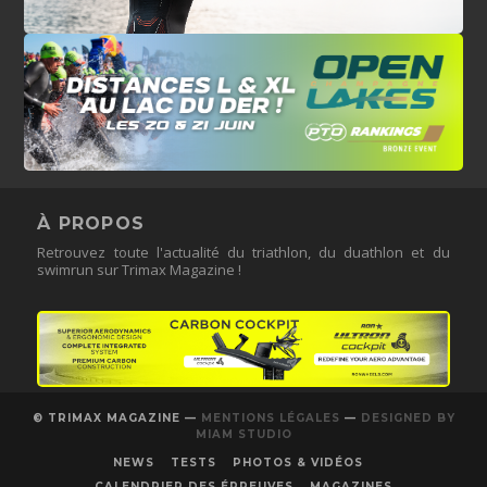
À PROPOS
Retrouvez toute l'actualité du triathlon, du duathlon et du
swimrun sur Trimax Magazine !
© TRIMAX MAGAZINE —
MENTIONS LÉGALES
—
DESIGNED BY
MIAM STUDIO
NEWS
TESTS
PHOTOS & VIDÉOS
CALENDRIER DES ÉPREUVES
MAGAZINES