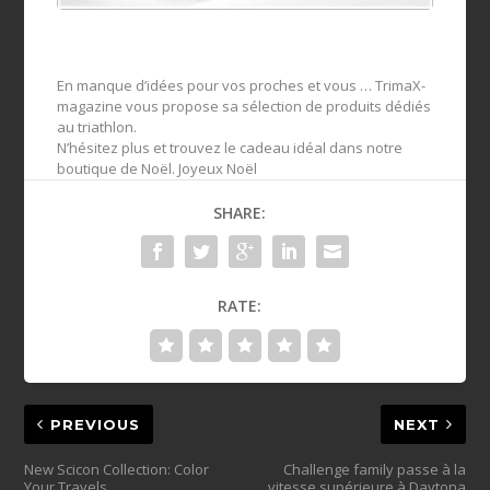
En manque d’idées pour vos proches et vous … TrimaX-
magazine vous propose sa sélection de produits dédiés
au triathlon.
N’hésitez plus et trouvez le cadeau idéal dans notre
boutique de Noël. Joyeux Noël
SHARE:
RATE:
PREVIOUS
NEXT
New Scicon Collection: Color
Challenge family passe à la
Your Travels
vitesse supérieure à Daytona