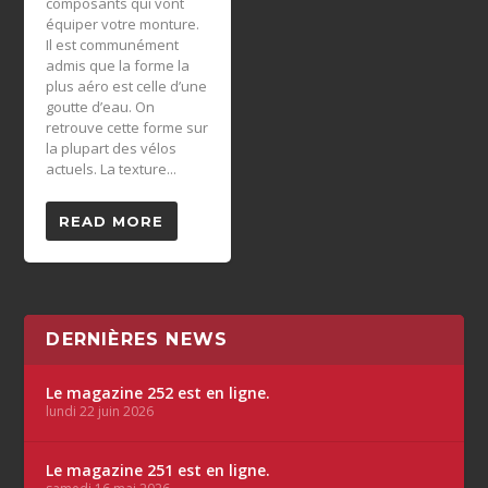
composants qui vont
équiper votre monture.
Il est communément
admis que la forme la
plus aéro est celle d’une
goutte d’eau. On
retrouve cette forme sur
la plupart des vélos
actuels. La texture...
READ MORE
DERNIÈRES NEWS
Le magazine 252 est en ligne.
lundi 22 juin 2026
Le magazine 251 est en ligne.