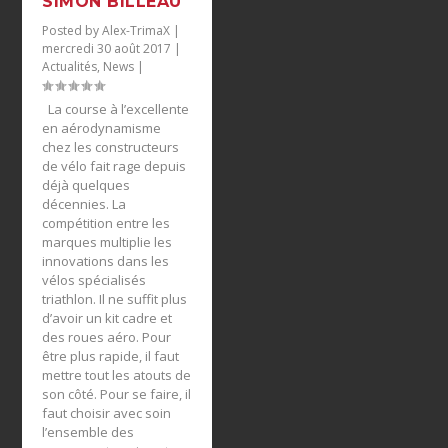
SIMON BILLEAU
Posted by
Alex-TrimaX
|
mercredi 30 août 2017
|
Actualités
,
News
|
La course à l’excellente
en aérodynamisme
chez les constructeurs
de vélo fait rage depuis
déjà quelques
décennies. La
compétition entre les
marques multiplie les
innovations dans les
vélos spécialisés
triathlon. Il ne suffit plus
d’avoir un kit cadre et
des roues aéro. Pour
être plus rapide, il faut
mettre tout les atouts de
son côté. Pour se faire, il
faut choisir avec soin
l’ensemble des