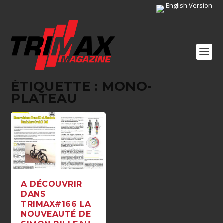
English Version
ÉTIQUETTE :
MONO-
PLATEAU
A DÉCOUVRIR
DANS
TRIMAX#166 LA
NOUVEAUTÉ DE