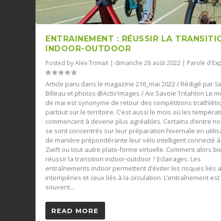
ENTRAINEMENT : RÉUSSIR LA TRANSITI
INDOOR-OUTDOOR
Posted by
Alex-TrimaX
|
dimanche 28 août 2022
|
Parole d'Ex
Article paru dans le magazine 216_mai 2022 / Rédigé par 
Billeau et photos @Activ’images / Aix Savoie Tritahlon Le m
de mai est synonyme de retour des compétitions triathlét
partout sur le territoire. C’est aussi le mois où les tempéra
commencent à devenir plus agréables. Certains d’entre n
se sont concentrés sur leur préparation hivernale en utilis
de manière prépondérante leur vélo intelligent connecté à
Zwift ou tout autre plate-forme virtuelle. Comment alors bi
réussir la transition indoor-outdoor ? Eclairages. Les
entraînements indoor permettent d’éviter les risques liés 
intempéries et ceux liés à la circulation. L’entraînement est
souvent...
READ MORE