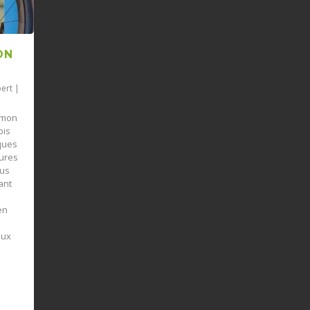
ON
pert
|
Simon
ois
iques
tures
ous
ant
en
aux