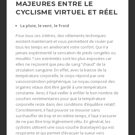
MAJEURES ENTRE LE
CYCLISME VIRTUEL ET RÉEL
La pluie, le vent, le froid
Pour tous ces critères, des vêtements techniques
existent maintenant et vous permettent de rouler par
tous les temps en améliorant votre confort. Qui n’a
jamais expérimenté la sensation de pieds congelés ou
mouillés ? Les extrémités sont les plus exposées car
elles ne reçoivent que peu de sang “chaud” de la
circulation sanguine. En effet, avec la baisse de la
température corporelle, le corps répond par une
vasoconstriction périphérique. Le noyau composé des
organes vitaux doit être gardé à une température
constante. Ainsi, il faut veiller à enfiler le bon nombre de
couches vestimentaires pour que la température
corporelle reste dans des conditions d’équilibre relatif.
Concrètement, il faut pouvoir se mouvoir sans
surchauffer de trop et en même temps, il faut s’assurer
de ne pas être trop légèrement vêtu. En général, les
cyclistes utilisent une sous-couche (baselayer) qui est
respirante et qui permet d’évacuer la sueur vers