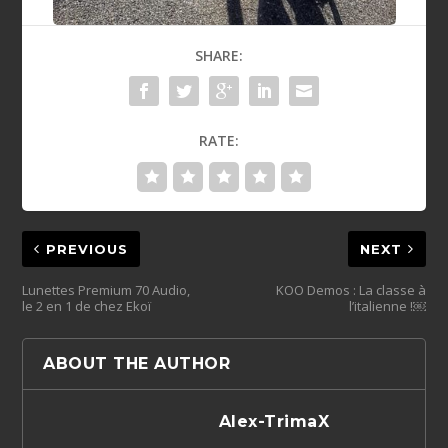
SHARE:
RATE:
PREVIOUS
NEXT
Lunettes Premium 70 Audio,
KOO Demos : La classe à
le 2 en 1 de chez Ekoï
l’italienne !￼
ABOUT THE AUTHOR
Alex-TrimaX