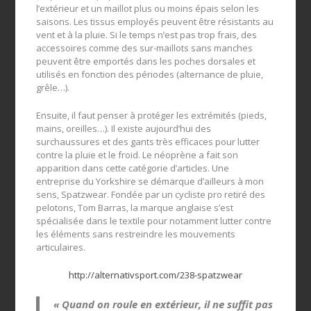
l’extérieur et un maillot plus ou moins épais selon les
saisons. Les tissus employés peuvent être résistants au
vent et à la pluie. Si le temps n’est pas trop frais, des
accessoires comme des sur-maillots sans manches
peuvent être emportés dans les poches dorsales et
utilisés en fonction des périodes (alternance de pluie,
grêle…).
Ensuite, il faut penser à protéger les extrémités (pieds,
mains, oreilles…). Il existe aujourd’hui des
surchaussures et des gants très efficaces pour lutter
contre la pluie et le froid. Le néoprène a fait son
apparition dans cette catégorie d’articles. Une
entreprise du Yorkshire se démarque d’ailleurs à mon
sens, Spatzwear. Fondée par un cycliste pro retiré des
pelotons, Tom Barras, la marque anglaise s’est
spécialisée dans le textile pour notamment lutter contre
les éléments sans restreindre les mouvements
articulaires.
h
ttp://alternativsport.com/238-spatzwear
« Quand on roule en extérieur, il ne suffit pas