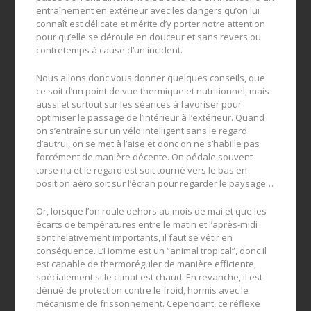
entraînement en extérieur avec les dangers qu’on lui
connaît est délicate et mérite d’y porter notre attention
pour qu’elle se déroule en douceur et sans revers ou
contretemps à cause d’un incident.
Nous allons donc vous donner quelques conseils, que
ce soit d’un point de vue thermique et nutritionnel, mais
aussi et surtout sur les séances à favoriser pour
optimiser le passage de l’intérieur à l’extérieur. Quand
on s’entraîne sur un vélo intelligent sans le regard
d’autrui, on se met à l’aise et donc on ne s’habille pas
forcément de manière décente. On pédale souvent
torse nu et le regard est soit tourné vers le bas en
position aéro soit sur l’écran pour regarder le paysage…
Or, lorsque l’on roule dehors au mois de mai et que les
écarts de températures entre le matin et l’après-midi
sont relativement importants, il faut se vêtir en
conséquence. L’Homme est un “animal tropical”, donc il
est capable de thermoréguler de manière efficiente,
spécialement si le climat est chaud. En revanche, il est
dénué de protection contre le froid, hormis avec le
mécanisme de frissonnement. Cependant, ce réflexe