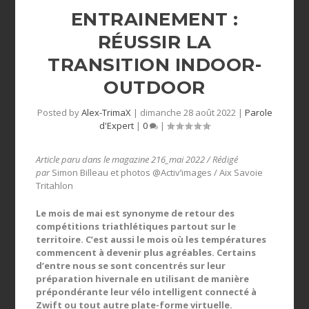
ENTRAINEMENT :
RÉUSSIR LA
TRANSITION INDOOR-
OUTDOOR
Posted by
Alex-TrimaX
|
dimanche 28 août 2022
|
Parole
d'Expert
|
0
|
Article paru dans le magazine 216_mai 2022 / Rédigé
par
Simon Billeau et photos @Activ’images / Aix Savoie
Tritahlon
Le mois de mai est synonyme de retour des
compétitions triathlétiques partout sur le
territoire. C’est aussi le mois où les températures
commencent à devenir plus agréables. Certains
d’entre nous se sont concentrés sur leur
préparation hivernale en utilisant de manière
prépondérante leur vélo intelligent connecté à
Zwift ou tout autre plate-forme virtuelle.