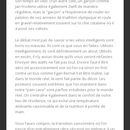
son temps en vélo. D’un autre côté, un garçon comme
Jan Frodeno utilise également Zwift de manière
régulière, mais le “garçon” a l’expérience de rouler en
peloton de ses années de triathlon olympique et roule
en gravel relativement souvent sur la côte catalane où il
a posé ses valises.
Le débat n’est pas de savoir si les vélos intelligents sont
bons ou mauvais. Ils sont ce que vous en faites. Utilisés
intelligemment, ils sont définitivement un atout. Utilisés
en excès, il n’y aucun doute qu’ils vous seront néfastes.
Envoyer des watts ne fait pas tout. Encore faut-il être
aéro (et accessoirement voir où l’on va sinon on finit
contre un bus comme Egan Bernal !) et être stable, car
dans le monde réel, le vent fait partie du décor. Les
positions souvent extrêmes que l’on maintient dans
notre “pain cave” sont parfois irréalistes pour le monde
réel. On s’entraîne également dans le confort de notre
lieu de résidence, ce qui inclut une température
ambiante raisonnable et de la nutrition à portée de
main.
Vous l’avez compris, la transition saisonnière où l’on
passe d’un entraînement ultra sécurisé en intérieur à un