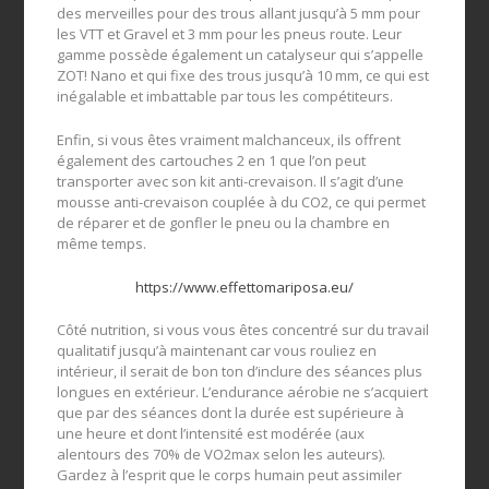
des merveilles pour des trous allant jusqu’à 5 mm pour
les VTT et Gravel et 3 mm pour les pneus route. Leur
gamme possède également un catalyseur qui s’appelle
ZOT! Nano et qui fixe des trous jusqu’à 10 mm, ce qui est
inégalable et imbattable par tous les compétiteurs.
Enfin, si vous êtes vraiment malchanceux, ils offrent
également des cartouches 2 en 1 que l’on peut
transporter avec son kit anti-crevaison. Il s’agit d’une
mousse anti-crevaison couplée à du CO2, ce qui permet
de réparer et de gonfler le pneu ou la chambre en
même temps.
https://www.effettomariposa.eu/
Côté nutrition, si vous vous êtes concentré sur du travail
qualitatif jusqu’à maintenant car vous rouliez en
intérieur, il serait de bon ton d’inclure des séances plus
longues en extérieur. L’endurance aérobie ne s’acquiert
que par des séances dont la durée est supérieure à
une heure et dont l’intensité est modérée (aux
alentours des 70% de VO2max selon les auteurs).
Gardez à l’esprit que le corps humain peut assimiler