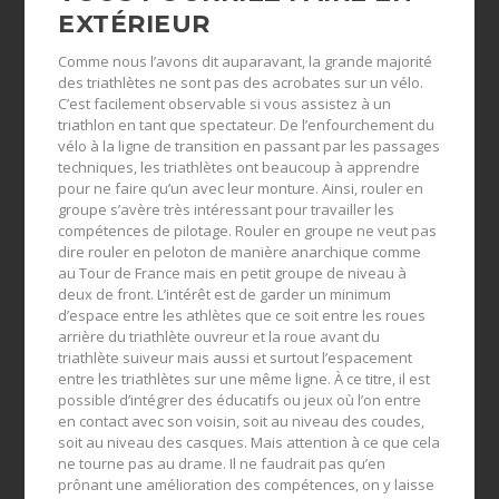
EXTÉRIEUR
Comme nous l’avons dit auparavant, la grande majorité
des triathlètes ne sont pas des acrobates sur un vélo.
C’est facilement observable si vous assistez à un
triathlon en tant que spectateur. De l’enfourchement du
vélo à la ligne de transition en passant par les passages
techniques, les triathlètes ont beaucoup à apprendre
pour ne faire qu’un avec leur monture. Ainsi, rouler en
groupe s’avère très intéressant pour travailler les
compétences de pilotage. Rouler en groupe ne veut pas
dire rouler en peloton de manière anarchique comme
au Tour de France mais en petit groupe de niveau à
deux de front. L’intérêt est de garder un minimum
d’espace entre les athlètes que ce soit entre les roues
arrière du triathlète ouvreur et la roue avant du
triathlète suiveur mais aussi et surtout l’espacement
entre les triathlètes sur une même ligne. À ce titre, il est
possible d’intégrer des éducatifs ou jeux où l’on entre
en contact avec son voisin, soit au niveau des coudes,
soit au niveau des casques. Mais attention à ce que cela
ne tourne pas au drame. Il ne faudrait pas qu’en
prônant une amélioration des compétences, on y laisse