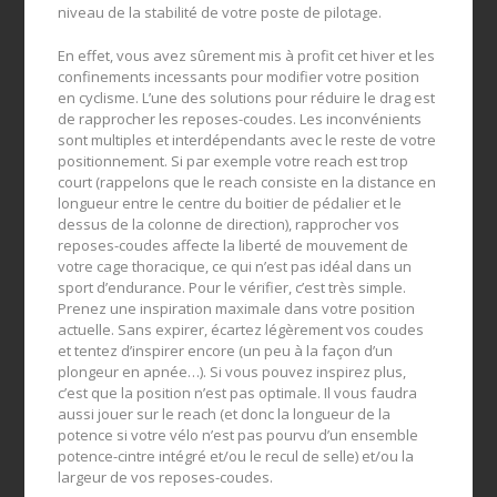
niveau de la stabilité de votre poste de pilotage.
En effet, vous avez sûrement mis à profit cet hiver et les
confinements incessants pour modifier votre position
en cyclisme. L’une des solutions pour réduire le drag est
de rapprocher les reposes-coudes. Les inconvénients
sont multiples et interdépendants avec le reste de votre
positionnement. Si par exemple votre reach est trop
court (rappelons que le reach consiste en la distance en
longueur entre le centre du boitier de pédalier et le
dessus de la colonne de direction), rapprocher vos
reposes-coudes affecte la liberté de mouvement de
votre cage thoracique, ce qui n’est pas idéal dans un
sport d’endurance. Pour le vérifier, c’est très simple.
Prenez une inspiration maximale dans votre position
actuelle. Sans expirer, écartez légèrement vos coudes
et tentez d’inspirer encore (un peu à la façon d’un
plongeur en apnée…). Si vous pouvez inspirez plus,
c’est que la position n’est pas optimale. Il vous faudra
aussi jouer sur le reach (et donc la longueur de la
potence si votre vélo n’est pas pourvu d’un ensemble
potence-cintre intégré et/ou le recul de selle) et/ou la
largeur de vos reposes-coudes.