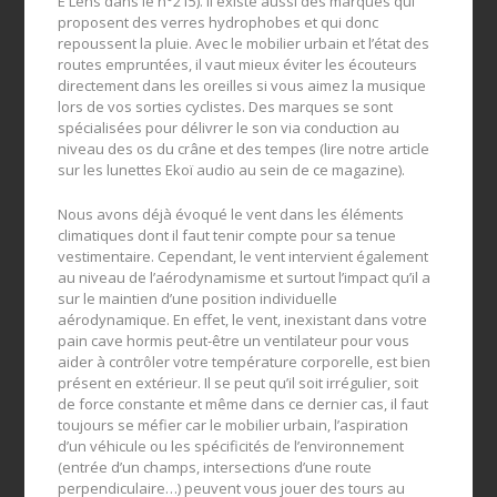
E Lens dans le n°215). Il existe aussi des marques qui
proposent des verres hydrophobes et qui donc
repoussent la pluie. Avec le mobilier urbain et l’état des
routes empruntées, il vaut mieux éviter les écouteurs
directement dans les oreilles si vous aimez la musique
lors de vos sorties cyclistes. Des marques se sont
spécialisées pour délivrer le son via conduction au
niveau des os du crâne et des tempes (lire notre article
sur les lunettes Ekoï audio au sein de ce magazine).
Nous avons déjà évoqué le vent dans les éléments
climatiques dont il faut tenir compte pour sa tenue
vestimentaire. Cependant, le vent intervient également
au niveau de l’aérodynamisme et surtout l’impact qu’il a
sur le maintien d’une position individuelle
aérodynamique. En effet, le vent, inexistant dans votre
pain cave hormis peut-être un ventilateur pour vous
aider à contrôler votre température corporelle, est bien
présent en extérieur. Il se peut qu’il soit irrégulier, soit
de force constante et même dans ce dernier cas, il faut
toujours se méfier car le mobilier urbain, l’aspiration
d’un véhicule ou les spécificités de l’environnement
(entrée d’un champs, intersections d’une route
perpendiculaire…) peuvent vous jouer des tours au