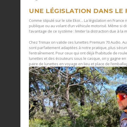
UNE LÉGISLATION DANS LE
Comme stipulé sur le site Ekoï… La législation en France 
publique ou au volant d’un véhicule motorisé. Même si d
l’avantage de ce système : limiter la distraction due à la
Chez Trimax on valide ces lunettes Premium 70 Audio. Au p
sont parfaitement adaptées à notre pratique, plus sécuri
l’entraînement. Pour ceux qui ont déjà l’habitude de roule
lunettes et des écouteurs sous le casque, on y gagne en 
paire de lunettes en voyage en lieu et place de l’embal