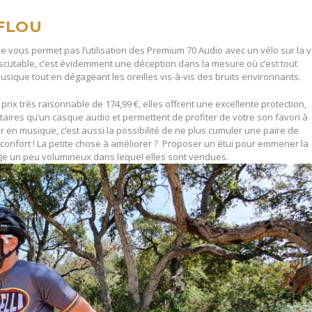
 FLOU
ne vous permet pas l’utilisation des Premium 70 Audio avec un vélo sur la 
iscutable, c’est évidemment une déception dans la mesure où c’est tout
 musique tout en dégageant les oreilles vis-à-vis des bruits environnants.
rix très raisonnable de 174,99 €, elles offrent une excellente protection,
taires qu’un casque audio et permettent de profiter de votre son favori à
r en musique, c’est aussi la possibilité de ne plus cumuler une paire de
confort ! La petite chose à améliorer ? Proposer un étui pour emmener la
lage un peu volumineux dans lequel elles sont vendues.