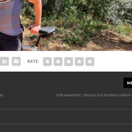
RATE:
N
du
Entrainement : réussir la transition indoo