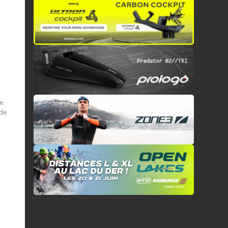
e.
 de