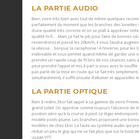
LA PARTIE AUDIO
Bien, voire très bien avec tout de même quelques recom
parfaitement du moment que les branches des lunettes s
d’une qualité très correcte et on se plaît à apprécier cet
qualité hi-fi…. Mais ça fait le job pour faire de bonnes s
reviendrons) et passé les 20km/h, il vous faudra augment
la vitesse… bonjour la cacophonie ! À l’inverse, pour les l
indéniable et vous permet quand même de garder une oreil
prendre un rapide coup de fil lors de vos séances sans a
peut prendre l’appel et mis à part si vous avez le souffle 
pas parlé de la mise en route qui se fait très simplement
simultanément), il suffit ensuite d’allumer et appareiller
LA PARTIE OPTIQUE
Rien à redire, Ekoï fait appel à sa gamme de verre Premi
grand soleil. On apprécie comme toujours l’absence de mo
position aéro qu’à la course à pied. Le léger embonpoint
modèle poids-plume. Les branches proposent une bonne 
modèles de chez Ekoï. La faute au système audio qui prend 
réduit un peu le grip qui ne se fait plus que sur le bout 
usage VTT.