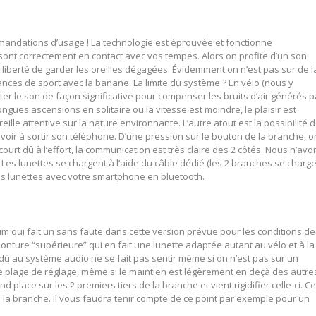
mandations d’usage ! La technologie est éprouvée et fonctionne
ont correctement en contact avec vos tempes. Alors on profite d’un son
te liberté de garder les oreilles dégagées. Évidemment on n’est pas sur de l
éances de sport avec la banane. La limite du système ? En vélo (nous y
er le son de façon significative pour compenser les bruits d’air générés p
ongues ascensions en solitaire ou la vitesse est moindre, le plaisir est
le attentive sur la nature environnante. L’autre atout est la possibilité 
voir à sortir son téléphone. D’une pression sur le bouton de la branche, o
court dû à l’effort, la communication est très claire des 2 côtés. Nous n’avo
. Les lunettes se chargent à l’aide du câble dédié (les 2 branches se charg
 les lunettes avec votre smartphone en bluetooth.
um qui fait un sans faute dans cette version prévue pour les conditions de
nture “supérieure” qui en fait une lunette adaptée autant au vélo et à la
 dû au système audio ne se fait pas sentir même si on n’est pas sur un
plage de réglage, même si le maintien est légèrement en deçà des autre
place sur les 2 premiers tiers de la branche et vient rigidifier celle-ci. Ce
de la branche. Il vous faudra tenir compte de ce point par exemple pour un