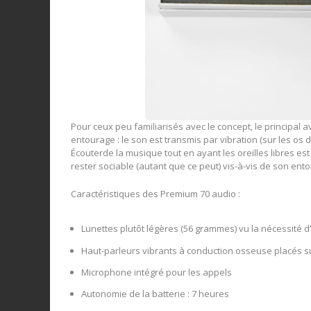
Pour ceux peu familiarisés avec le concept, le principal
entourage : le son est transmis par vibration (sur les os d
Écouterde la musique tout en ayant les oreilles libres es
rester sociable (autant que ce peut) vis-à-vis de son ent
Caractéristiques des Premium 70 audio :
Lunettes plutôt légères (56 grammes) vu la nécessité d
Haut-parleurs vibrants à conduction osseuse placés s
Microphone intégré pour les appels
Autonomie de la batterie : 7 heures