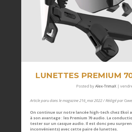
LUNETTES PREMIUM 70 
Posted by
Alex-TrimaX
|
vendre
Article paru dans le magazine 216_mai 2022 / Rédigé par
Gwe
On continue sur notre lancée high-tech chez Ekoï a
à son avantage : les Premium 70 audio.
La conductio
tester sur un casque audio. Il est donc peu surpre
inconvénients) avec cette paire de lunettes.