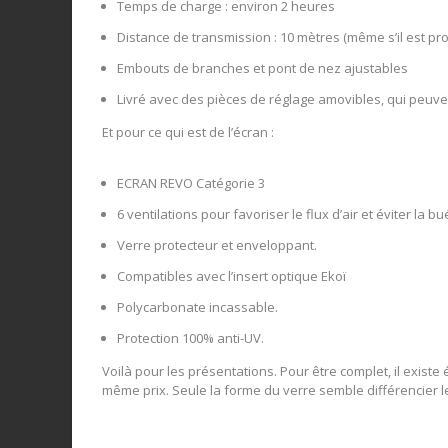
Temps de charge : environ 2 heures
Distance de transmission : 10 mètres (même s’il est 
Embouts de branches et pont de nez ajustables
Livré avec des pièces de réglage amovibles, qui peuven
Et pour ce qui est de l’écran :
ECRAN REVO Catégorie 3
6 ventilations pour favoriser le flux d’air et éviter la b
Verre protecteur et enveloppant.
Compatibles avec l’insert optique Ekoï
Polycarbonate incassable.
Protection 100% anti-UV.
Voilà pour les présentations. Pour être complet, il exi
même prix. Seule la forme du verre semble différencier 