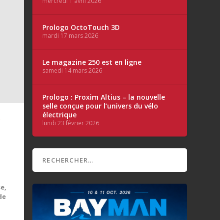
mercredi 1 avril 2026
Prologo OctoTouch 3D
mardi 17 mars 2026
Le magazine 250 est en ligne
samedi 14 mars 2026
Prologo : Proxim Altius – la nouvelle
selle conçue pour l’univers du vélo
électrique
Ï
lundi 23 février 2026
e,
de