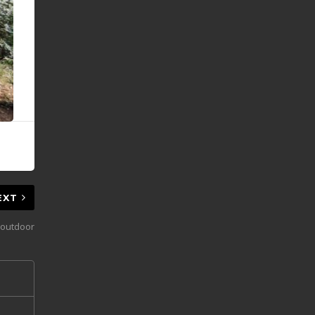
EXT
r-outdoor